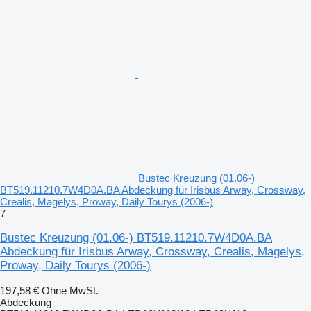
Bustec Kreuzung (01.06-)
BT519.11210.7W4D0A.BA Abdeckung für Irisbus Arway, Crossway,
Crealis, Magelys, Proway, Daily Tourys (2006-)
7
Bustec Kreuzung (01.06-) BT519.11210.7W4D0A.BA
Abdeckung für Irisbus Arway, Crossway, Crealis, Magelys,
Proway, Daily Tourys (2006-)
197,58 €
Ohne MwSt.
Abdeckung