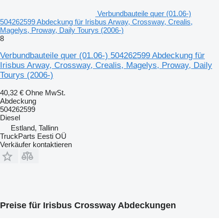
Verbundbauteile quer (01.06-)
504262599 Abdeckung für Irisbus Arway, Crossway, Crealis,
Magelys, Proway, Daily Tourys (2006-)
8
Verbundbauteile quer (01.06-) 504262599 Abdeckung für
Irisbus Arway, Crossway, Crealis, Magelys, Proway, Daily
Tourys (2006-)
40,32 €
Ohne MwSt.
Abdeckung
504262599
Diesel
Estland, Tallinn
TruckParts Eesti OÜ
Verkäufer kontaktieren
Preise für Irisbus Crossway Abdeckungen