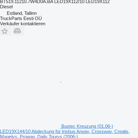
BT519.11210.7W4D0A.BA LED19X112/10 LED19X112
Diesel
Estland, Tallinn
TruckParts Eesti OÜ
Verkäufer kontaktieren
Bustec Kreuzung (01.06-)
LED19X144/10 Abdeckung für Irisbus Arway, Crossway, Crealis,
Magelys, Proway, Daily Tourys (2006-)