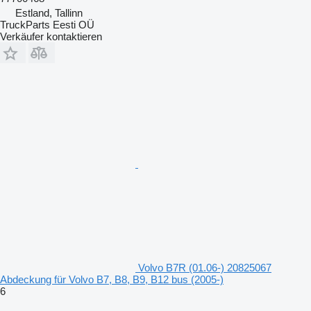
Estland, Tallinn
TruckParts Eesti OÜ
Verkäufer kontaktieren
Volvo B7R (01.06-) 20825067
Abdeckung für Volvo B7, B8, B9, B12 bus (2005-)
6