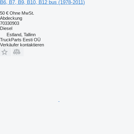
B6, B7, B9, B10, B12 bus (1978-2011)
50 €
Ohne MwSt.
Abdeckung
70330903
Diesel
Estland, Tallinn
TruckParts Eesti OÜ
Verkäufer kontaktieren