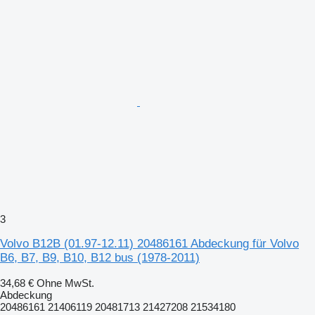
3
Volvo B12B (01.97-12.11) 20486161 Abdeckung für Volvo
B6, B7, B9, B10, B12 bus (1978-2011)
34,68 €
Ohne MwSt.
Abdeckung
20486161 21406119 20481713 21427208 21534180