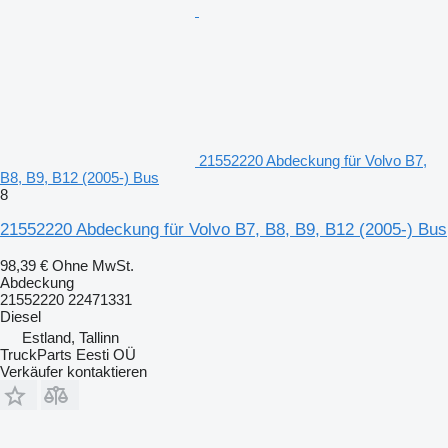
21552220 Abdeckung für Volvo B7,
B8, B9, B12 (2005-) Bus
8
21552220 Abdeckung für Volvo B7, B8, B9, B12 (2005-) Bus
98,39 €
Ohne MwSt.
Abdeckung
21552220 22471331
Diesel
Estland, Tallinn
TruckParts Eesti OÜ
Verkäufer kontaktieren