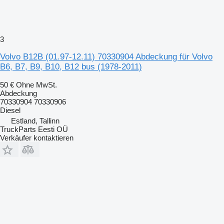
3
Volvo B12B (01.97-12.11) 70330904 Abdeckung für Volvo
B6, B7, B9, B10, B12 bus (1978-2011)
50 €
Ohne MwSt.
Abdeckung
70330904 70330906
Diesel
Estland, Tallinn
TruckParts Eesti OÜ
Verkäufer kontaktieren