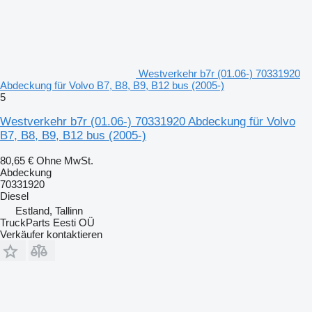
Westverkehr b7r (01.06-) 70331920
Abdeckung für Volvo B7, B8, B9, B12 bus (2005-)
5
Westverkehr b7r (01.06-) 70331920 Abdeckung für Volvo
B7, B8, B9, B12 bus (2005-)
80,65 €
Ohne MwSt.
Abdeckung
70331920
Diesel
Estland, Tallinn
TruckParts Eesti OÜ
Verkäufer kontaktieren