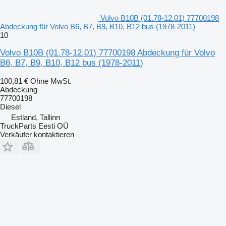
Volvo B10B (01.78-12.01) 77700198
Abdeckung für Volvo B6, B7, B9, B10, B12 bus (1978-2011)
10
Volvo B10B (01.78-12.01) 77700198 Abdeckung für Volvo
B6, B7, B9, B10, B12 bus (1978-2011)
100,81 €
Ohne MwSt.
Abdeckung
77700198
Diesel
Estland, Tallinn
TruckParts Eesti OÜ
Verkäufer kontaktieren