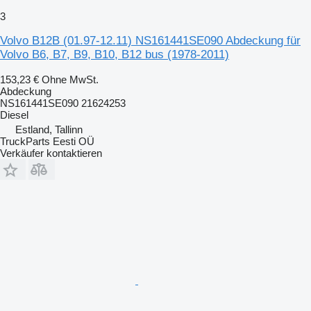
3
Volvo B12B (01.97-12.11) NS161441SE090 Abdeckung für
Volvo B6, B7, B9, B10, B12 bus (1978-2011)
153,23 €
Ohne MwSt.
Abdeckung
NS161441SE090 21624253
Diesel
Estland, Tallinn
TruckParts Eesti OÜ
Verkäufer kontaktieren