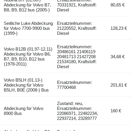
Abdeckung für Volvo B7,
70331921, Kraftstoff:
80,65 €
B8, B9, B12 bus (2005-)
Diesel
Seitliche Luke Abdeckung
Ersatzteilnummer:
für Volvo 7700-9900 bus
21220552, Kraftstoff:
128,23 €
(1999-)
Diesel
Ersatzteilnummer:
Volvo B12B (01.97-12.11)
20486161 21406119
Abdeckung für Volvo B6,
20481713 21427208
34,68 €
B7, B9, B10, B12 bus
21534180, Kraftstoff:
(1978-2011)
Diesel
Volvo B5LH (01.13-)
Ersatzteilnummer:
Abdeckung für Volvo
201,61 €
77700468
B5LH, B0E (2008-) Bus
Zustand: neu,
Abdeckung für Volvo
Ersatzteilnummer:
160 €
8900 Bus
22086971, 22482234,
22937214, 23289777