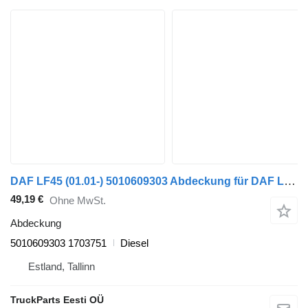
DAF LF45 (01.01-) 5010609303 Abdeckung für DAF LF45, LF55, LF180, CF65, CF75, CF85 (2001-) LKW
49,19 €
Ohne MwSt.
Abdeckung
5010609303 1703751
Diesel
Estland, Tallinn
TruckParts Eesti OÜ