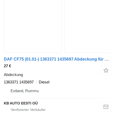
DAF CF75 (01.01-) 1363371 1435697 Abdeckung für DAF LF45, LF55, LF180, CF65, CF75, CF85 (2001-) LKW
27 €
Abdeckung
1363371 1435697
Diesel
Estland, Rummu
KB AUTO EESTI OÜ