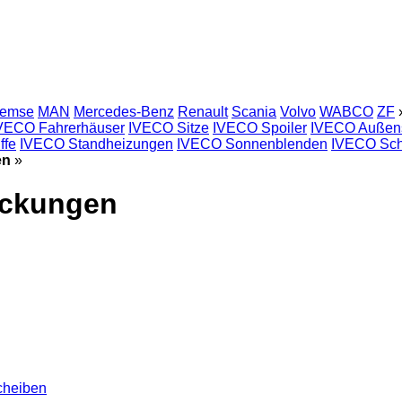
remse
MAN
Mercedes-Benz
Renault
Scania
Volvo
WABCO
ZF
VECO Fahrerhäuser
IVECO Sitze
IVECO Spoiler
IVECO Außens
ffe
IVECO Standheizungen
IVECO Sonnenblenden
IVECO Sch
en
»
eckungen
cheiben