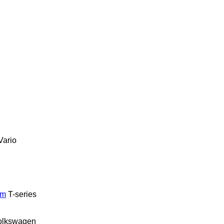
Vario
um
T-series
olkswagen