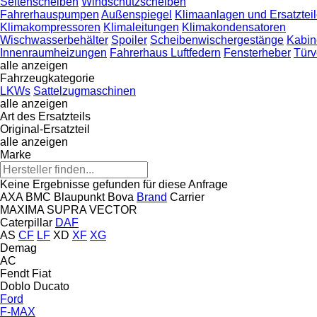
Seitenscheiben
Windschutzscheiben
Fahrerhauspumpen
Außenspiegel
Klimaanlagen und Ersatztei
Klimakompressoren
Klimaleitungen
Klimakondensatoren
Wischwasserbehälter
Spoiler
Scheibenwischergestänge
Kabin
Innenraumheizungen
Fahrerhaus Luftfedern
Fensterheber
Türv
alle anzeigen
Fahrzeugkategorie
LKWs
Sattelzugmaschinen
alle anzeigen
Art des Ersatzteils
Original-Ersatzteil
alle anzeigen
Marke
Keine Ergebnisse gefunden für diese Anfrage
AXA
BMC
Blaupunkt
Bova
Brand
Carrier
MAXIMA
SUPRA
VECTOR
Caterpillar
DAF
AS
CF
LF
XD
XF
XG
Demag
AC
Fendt
Fiat
Doblo
Ducato
Ford
F-MAX