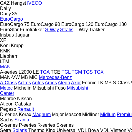
GAZ
Hengst
IVECO
Daily
Daily 35
EuroCargo
EuroCargo 75
EuroCargo 90
EuroCargo 120
EuroCargo 180
EuroStar
Eurotrakker
S-Way
Stralis
T-Way
Trakker
Irisbus
Jaguar
XF
Koni
Krupp
KMK
Liebherr
LTM
MAN
A-series
L2000
LE
TGA
TGE
TGL
TGM
TGS
TGX
MAN-VW
MB
MIC
Mercedes-Benz
A-Class
Actros
Antos
Arocs
Atego
Axor
Econic
LK
MB
S-Class
Metec
Michelin
Mitsubishi Fuso
Mitsubishi
Canter
Monroe
Nissan
Atleon
Cabstar
Pegaso
Renault
D-series
Kerax
Magnum
Major
Mascott
Midliner
Midlum
Premi
Sachs
Scania
G-series
P-series
R-series
S-series
Setra
Solaris
Thermo King
Universal
VDL Bova
VDL
Visteon
V