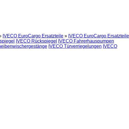
»
IVECO EuroCargo Ersatzteile
»
IVECO EuroCargo Ersatzteile
piegel
IVECO Rückspiegel
IVECO Fahrerhauspumpen
eibenwischergestänge
IVECO Türverriegelungen
IVECO