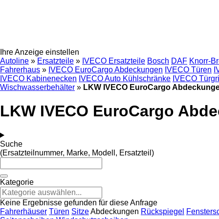
Ihre Anzeige einstellen
Autoline
»
Ersatzteile
»
IVECO Ersatzteile
Bosch
DAF
Knorr-B
Fahrerhaus
»
IVECO EuroCargo Abdeckungen
IVECO Türen
I
IVECO Kabinenecken
IVECO Auto Kühlschränke
IVECO Türgri
Wischwasserbehälter
»
LKW IVECO EuroCargo Abdeckung
LKW IVECO EuroCargo Abd
Suche
(Ersatzteilnummer, Marke, Modell, Ersatzteil)
Kategorie
Keine Ergebnisse gefunden für diese Anfrage
Fahrerhäuser
Türen
Sitze
Abdeckungen
Rückspiegel
Fensters