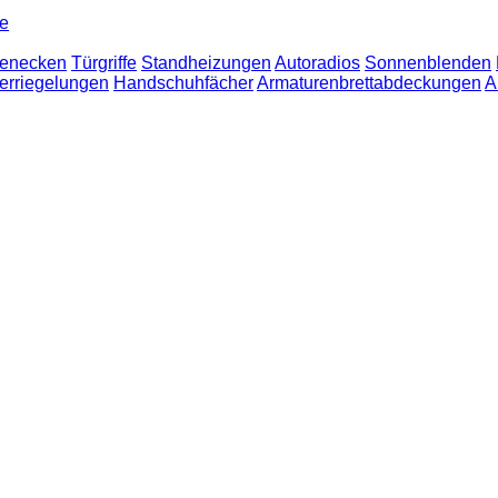
le
enecken
Türgriffe
Standheizungen
Autoradios
Sonnenblenden
erriegelungen
Handschuhfächer
Armaturenbrettabdeckungen
A