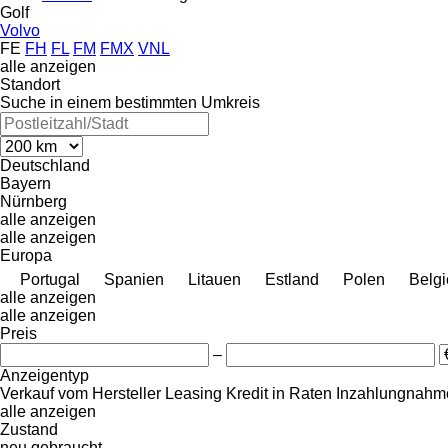
Golf
Volvo
FE
FH
FL
FM
FMX
VNL
alle anzeigen
Standort
Suche in einem bestimmten Umkreis
Deutschland
Bayern
Nürnberg
alle anzeigen
alle anzeigen
Europa
Portugal
Spanien
Litauen
Estland
Polen
Belg
alle anzeigen
alle anzeigen
Preis
–
Anzeigentyp
Verkauf
vom Hersteller
Leasing
Kredit
in Raten
Inzahlungnahme
alle anzeigen
Zustand
neu
gebraucht