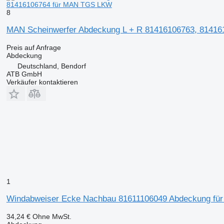
81416106764 für MAN TGS LKW
8
MAN Scheinwerfer Abdeckung L + R 81416106763, 8141
Preis auf Anfrage
Abdeckung
Deutschland, Bendorf
ATB GmbH
Verkäufer kontaktieren
1
Windabweiser Ecke Nachbau 81611106049 Abdeckung fü
34,24 €
Ohne MwSt.