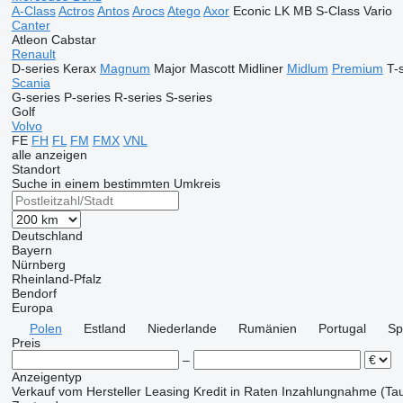
A-Class
Actros
Antos
Arocs
Atego
Axor
Econic
LK
MB
S-Class
Vario
Canter
Atleon
Cabstar
Renault
D-series
Kerax
Magnum
Major
Mascott
Midliner
Midlum
Premium
T-
Scania
G-series
P-series
R-series
S-series
Golf
Volvo
FE
FH
FL
FM
FMX
VNL
alle anzeigen
Standort
Suche in einem bestimmten Umkreis
Deutschland
Bayern
Nürnberg
Rheinland-Pfalz
Bendorf
Europa
Polen
Estland
Niederlande
Rumänien
Portugal
Sp
Preis
–
Anzeigentyp
Verkauf
vom Hersteller
Leasing
Kredit
in Raten
Inzahlungnahme (Tau