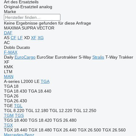
Art des Ersatzteils
Original-Ersatzteil
analog
Marke
Keine Ergebnisse gefunden für diese Anfrage
MAXIMA
SUPRA
VECTOR
DAF
AS
CF
LF
XD
XF
XG
AC
Doblo
Ducato
F-MAX
Daily
EuroCargo
EuroStar
Eurotrakker
S-Way
Stralis
T-Way
Trakker
XF
KMK
LTM
MAN
A-series
L2000
LE
TGA
TGA 18
TGA 18.430
TGA 18.440
TGA 26
TGA 26.430
TGE
TGL
TGL 8.220
TGL 12.180
TGL 12.220
TGL 12.250
TGM
TGS
TGS 18.400
TGS 18.420
TGS 26.480
TGX
TGX 18.440
TGX 18.480
TGX 26.440
TGX 26.500
TGX 26.560
Mercedes-Benz