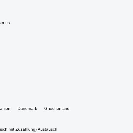
series
anien
Dänemark
Griechenland
sch mit Zuzahlung)
Austausch