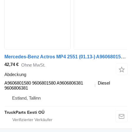
Mercedes-Benz Actros MP4 2551 (01.13-) A9606801580 Abdeckung für Mercedes-Benz Actros MP4 Antos Arocs (2012-) LKW
42,74 €
Ohne MwSt.
Abdeckung
A9606801580 9606801580 A9606806381
Diesel
9606806381
Estland, Tallinn
TruckParts Eesti OÜ