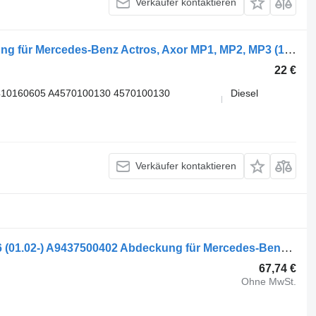
Verkäufer kontaktieren
Mercedes-Benz 5410160205 Abdeckung für Mercedes-Benz Actros, Axor MP1, MP2, MP3 (1996-2014) LKW
22 €
410160605 A4570100130 4570100130
Diesel
Verkäufer kontaktieren
Mercedes-Benz Actros MP2/MP3 1846 (01.02-) A9437500402 Abdeckung für Mercedes-Benz Actros, Axor MP1, MP2, MP3 (1996-2014) LKW
67,74 €
Ohne MwSt.