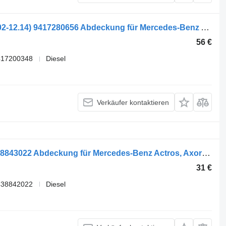
Mercedes-Benz Actros MP2/MP3 (01.02-12.14) 9417280656 Abdeckung für Mercedes-Benz Actros, Axor MP1, MP2, MP3 (1996-2014) LKW
56 €
417200348
Diesel
Verkäufer kontaktieren
MB Actros MP2/MP3 (01.02-12.14) 9438843022 Abdeckung für Mercedes-Benz Actros, Axor MP1, MP2, MP3 (1996-2014) LKW
31 €
438842022
Diesel