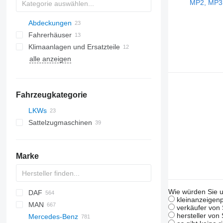
Abdeckungen
Fahrerhäuser
Klimaanlagen und Ersatzteile
alle anzeigen
Klimaleitungen
Seitenscheiben
Klimakompressoren
Klimakondensatoren
Fahrzeugkategorie
sonstige Teile für Klimaanlagen
LKWs
Sattelzugmaschinen
Marke
Wie würden Sie u
DAF
MAXIMA
kleinanzeigenp
MAN
SUPRA
AS
AC
Doblo
F-MAX
Daily
XF
KMK
LTM
verkäufer von 
hersteller von
Mercedes-Benz
VECTOR
CF
Ducato
EuroCargo
A-series