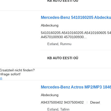
KB AUTO EESTI OÜ
Abdeckung
5410160205 A5410160205 A5410160605 5
A4570100930 4570100930...
Estland, Rummu
KB AUTO EESTI OÜ
rsatzteil nicht finden?
frage sofort!
en
Abdeckung
A9437500402 9437500402
Diesel
Estland, Tallinn