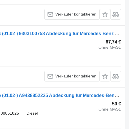
Verkäufer kontaktieren
Mercedes-Benz Actros MP2/MP3 1844 (01.02-) 9303100758 Abdeckung für Mercedes-Benz Actros, Axor MP1, MP2, MP3 (1996-2014) LKW
67,74 €
Ohne MwSt.
Verkäufer kontaktieren
Mercedes-Benz Actros MP2/MP3 1846 (01.02-) A9438852225 Abdeckung für Mercedes-Benz Actros, Axor MP1, MP2, MP3 (1996-2014) LKW
50 €
Ohne MwSt.
438851825
Diesel