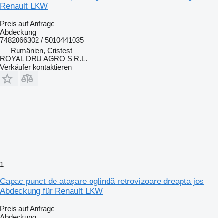
Renault LKW
Preis auf Anfrage
Abdeckung
7482066302 / 5010441035
Rumänien, Cristesti
ROYAL DRU AGRO S.R.L.
Verkäufer kontaktieren
1
Capac punct de atașare oglindă retrovizoare dreapta jos
Abdeckung für Renault LKW
Preis auf Anfrage
Abdeckung