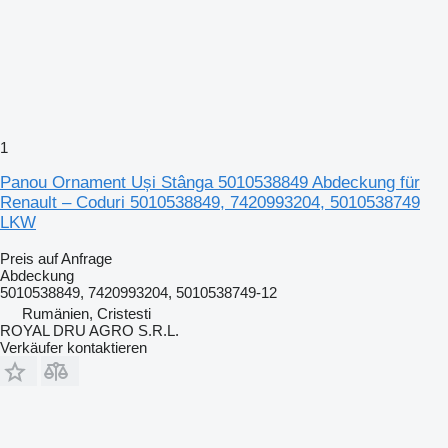
1
Panou Ornament Uși Stânga 5010538849 Abdeckung für
Renault – Coduri 5010538849, 7420993204, 5010538749
LKW
Preis auf Anfrage
Abdeckung
5010538849, 7420993204, 5010538749-12
Rumänien, Cristesti
ROYAL DRU AGRO S.R.L.
Verkäufer kontaktieren