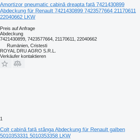
Amortizor pneumatic cabină dreapta față 7421430899
Abdeckung für Renault 7421430899 7423577664 21170611
22040662 LKW
Preis auf Anfrage
Abdeckung
7421430899, 7423577664, 21170611, 22040662
Rumänien, Cristesti
ROYAL DRU AGRO S.R.L.
Verkäufer kontaktieren
1
Colț cabină față stânga Abdeckung für Renault galben
5010353331 5010353358 LKW