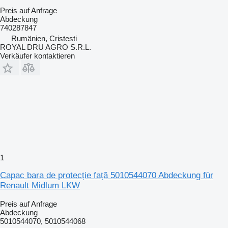
Preis auf Anfrage
Abdeckung
740287847
Rumänien, Cristesti
ROYAL DRU AGRO S.R.L.
Verkäufer kontaktieren
1
Capac bara de protecție față 5010544070 Abdeckung für
Renault Midlum LKW
Preis auf Anfrage
Abdeckung
5010544070, 5010544068