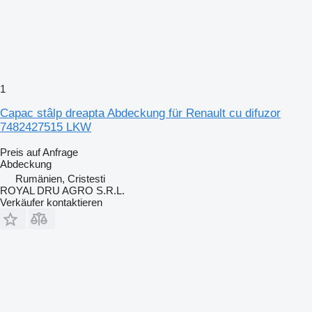
1
Capac stâlp dreapta Abdeckung für Renault cu difuzor
7482427515 LKW
Preis auf Anfrage
Abdeckung
Rumänien, Cristesti
ROYAL DRU AGRO S.R.L.
Verkäufer kontaktieren