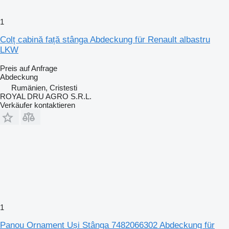
1
Colț cabină față stânga Abdeckung für Renault albastru
LKW
Preis auf Anfrage
Abdeckung
Rumänien, Cristesti
ROYAL DRU AGRO S.R.L.
Verkäufer kontaktieren
1
Panou Ornament Uși Stânga 7482066302 Abdeckung für