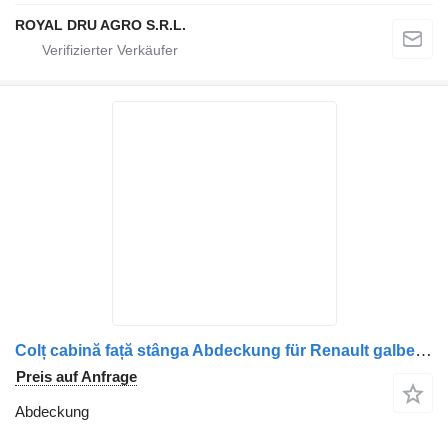
ROYAL DRU AGRO S.R.L.
Colț cabină față stânga Abdeckung für Renault galben 5010353331 5010353358 LKW
Preis auf Anfrage
Abdeckung