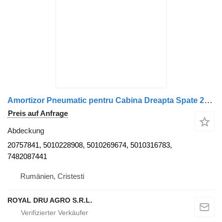
Amortizor Pneumatic pentru Cabina Dreapta Spate 20757841 Abdeckung für Renault – Coduri LKW
Preis auf Anfrage
Abdeckung
20757841, 5010228908, 5010269674, 5010316783,
7482087441
Rumänien, Cristesti
ROYAL DRU AGRO S.R.L.