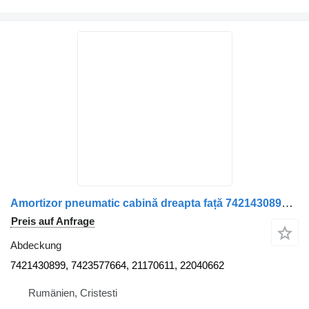
Amortizor pneumatic cabină dreapta față 7421430899 Abdeckung für Renault 7421430899 7423577664 21170611 22040662 LKW
Preis auf Anfrage
Abdeckung
7421430899, 7423577664, 21170611, 22040662
Rumänien, Cristesti