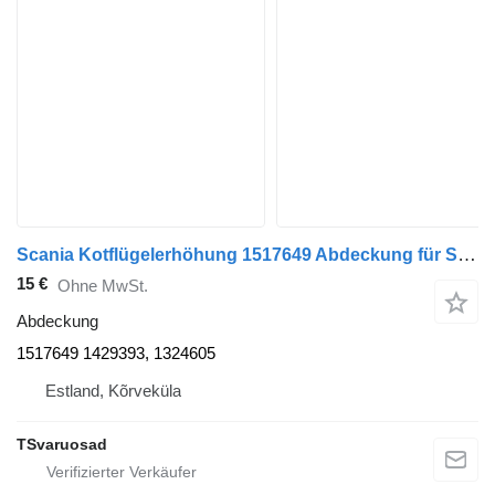
Scania Kotflügelerhöhung 1517649 Abdeckung für Scania P230 LKW
15 €
Ohne MwSt.
Abdeckung
1517649 1429393, 1324605
Estland, Kõrveküla
TSvaruosad