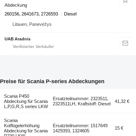
Abdeckung
260156, 2641673, 2726593
Diesel
Litauen, Panevėžys
UAB Aradnis
Preise für Scania P-series Abdeckungen
Scania P450
Ersatzteilnummer: 2323511,
Abdeckung für Scania
41,32 €
2323511LH, Kraftstoff: Diesel
L,P,G,R,S series LKW
Scania
Kotflügelerhöhung
Ersatzteilnummer: 1517649
15 €
Abdeckung für Scania
1429393, 1324605
P230 LKW