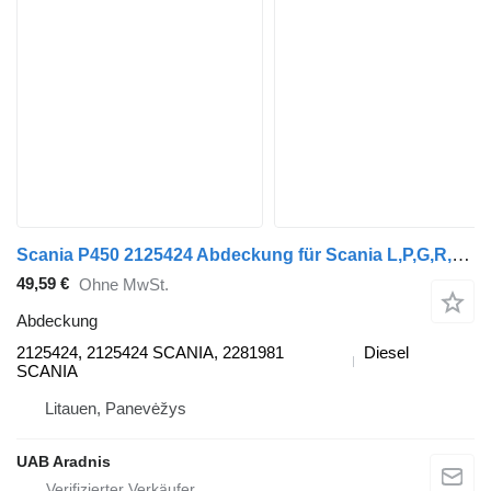
Scania P450 2125424 Abdeckung für Scania L,P,G,R,S series LKW
49,59 €
Ohne MwSt.
Abdeckung
2125424, 2125424 SCANIA, 2281981
Diesel
SCANIA
Litauen, Panevėžys
UAB Aradnis