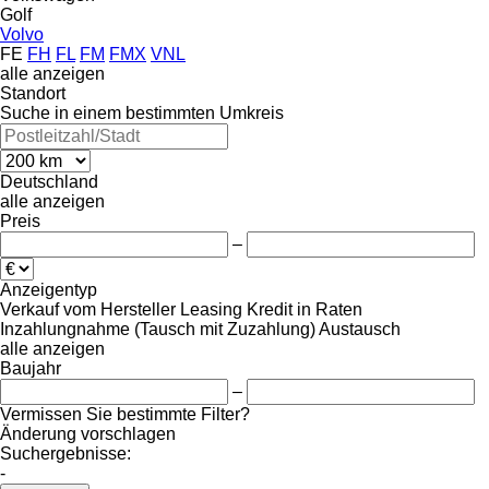
Golf
Volvo
FE
FH
FL
FM
FMX
VNL
alle anzeigen
Standort
Suche in einem bestimmten Umkreis
Deutschland
alle anzeigen
Preis
–
Anzeigentyp
Verkauf
vom Hersteller
Leasing
Kredit
in Raten
Inzahlungnahme (Tausch mit Zuzahlung)
Austausch
alle anzeigen
Baujahr
–
Vermissen Sie bestimmte Filter?
Änderung vorschlagen
Suchergebnisse:
-