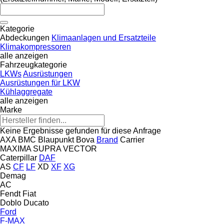
Kategorie
Abdeckungen
Klimaanlagen und Ersatzteile
Klimakompressoren
alle anzeigen
Fahrzeugkategorie
LKWs
Ausrüstungen
Ausrüstungen für LKW
Kühlaggregate
alle anzeigen
Marke
Keine Ergebnisse gefunden für diese Anfrage
AXA
BMC
Blaupunkt
Bova
Brand
Carrier
MAXIMA
SUPRA
VECTOR
Caterpillar
DAF
AS
CF
LF
XD
XF
XG
Demag
AC
Fendt
Fiat
Doblo
Ducato
Ford
F-MAX