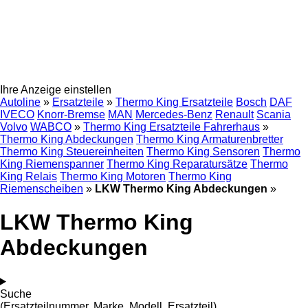
Ihre Anzeige einstellen
Autoline
»
Ersatzteile
»
Thermo King Ersatzteile
Bosch
DAF
IVECO
Knorr-Bremse
MAN
Mercedes-Benz
Renault
Scania
Volvo
WABCO
»
Thermo King Ersatzteile Fahrerhaus
»
Thermo King Abdeckungen
Thermo King Armaturenbretter
Thermo King Steuereinheiten
Thermo King Sensoren
Thermo
King Riemenspanner
Thermo King Reparatursätze
Thermo
King Relais
Thermo King Motoren
Thermo King
Riemenscheiben
»
LKW Thermo King Abdeckungen
»
LKW Thermo King
Abdeckungen
Suche
(Ersatzteilnummer, Marke, Modell, Ersatzteil)