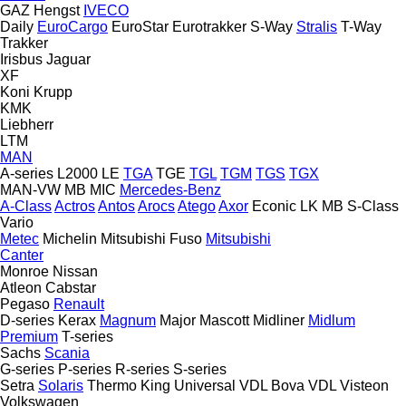
GAZ
Hengst
IVECO
Daily
EuroCargo
EuroStar
Eurotrakker
S-Way
Stralis
T-Way
Trakker
Irisbus
Jaguar
XF
Koni
Krupp
KMK
Liebherr
LTM
MAN
A-series
L2000
LE
TGA
TGE
TGL
TGM
TGS
TGX
MAN-VW
MB
MIC
Mercedes-Benz
A-Class
Actros
Antos
Arocs
Atego
Axor
Econic
LK
MB
S-Class
Vario
Metec
Michelin
Mitsubishi Fuso
Mitsubishi
Canter
Monroe
Nissan
Atleon
Cabstar
Pegaso
Renault
D-series
Kerax
Magnum
Major
Mascott
Midliner
Midlum
Premium
T-series
Sachs
Scania
G-series
P-series
R-series
S-series
Setra
Solaris
Thermo King
Universal
VDL Bova
VDL
Visteon
Volkswagen