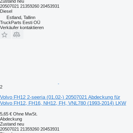
Zustand
neu
20507021 21359260 20453931
Diesel
Estland, Tallinn
TruckParts Eesti OÜ
Verkäufer kontaktieren
2
Volvo FH12 2-seeria (01.02-) 20507021 Abdeckung für
Volvo FH12, FH16, NH12, FH, VNL780 (1993-2014) LKW
5,65 €
Ohne MwSt.
Abdeckung
Zustand
neu
20507021 21359260 20453931