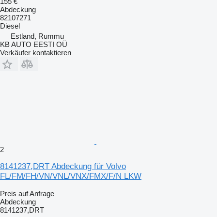
155 €
Abdeckung
82107271
Diesel
Estland, Rummu
KB AUTO EESTI OÜ
Verkäufer kontaktieren
2
8141237,DRT Abdeckung für Volvo
FL/FM/FH/VN/VNL/VNX/FMX/F/N LKW
Preis auf Anfrage
Abdeckung
8141237,DRT