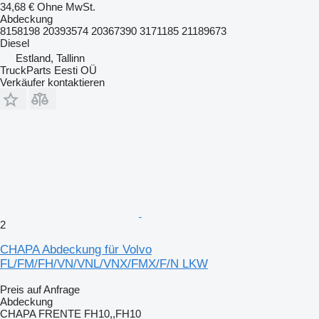
34,68 €
Ohne MwSt.
Abdeckung
8158198 20393574 20367390 3171185 21189673
Diesel
Estland, Tallinn
TruckParts Eesti OÜ
Verkäufer kontaktieren
2
CHAPA Abdeckung für Volvo
FL/FM/FH/VN/VNL/VNX/FMX/F/N LKW
Preis auf Anfrage
Abdeckung
CHAPA FRENTE FH10,,FH10