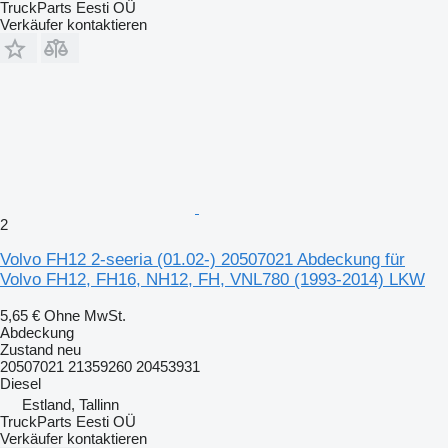
TruckParts Eesti OÜ
Verkäufer kontaktieren
2
Volvo FH12 2-seeria (01.02-) 20507021 Abdeckung für
Volvo FH12, FH16, NH12, FH, VNL780 (1993-2014) LKW
5,65 €
Ohne MwSt.
Abdeckung
Zustand
neu
20507021 21359260 20453931
Diesel
Estland, Tallinn
TruckParts Eesti OÜ
Verkäufer kontaktieren