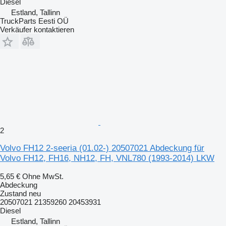
Diesel
Estland, Tallinn
TruckParts Eesti OÜ
Verkäufer kontaktieren
2
Volvo FH12 2-seeria (01.02-) 20507021 Abdeckung für
Volvo FH12, FH16, NH12, FH, VNL780 (1993-2014) LKW
5,65 €
Ohne MwSt.
Abdeckung
Zustand
neu
20507021 21359260 20453931
Diesel
Estland, Tallinn