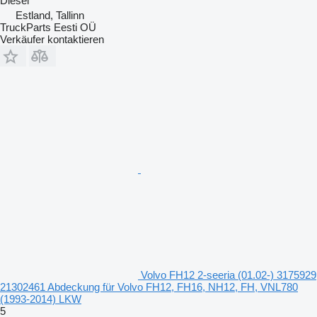
Diesel
Estland, Tallinn
TruckParts Eesti OÜ
Verkäufer kontaktieren
Volvo FH12 2-seeria (01.02-) 3175929
21302461 Abdeckung für Volvo FH12, FH16, NH12, FH, VNL780
(1993-2014) LKW
5