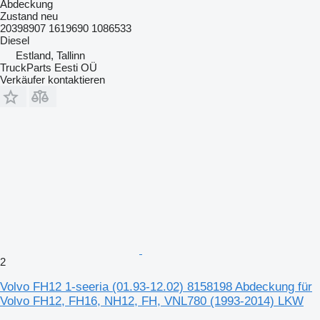
Abdeckung
Zustand
neu
20398907 1619690 1086533
Diesel
Estland, Tallinn
TruckParts Eesti OÜ
Verkäufer kontaktieren
2
Volvo FH12 1-seeria (01.93-12.02) 8158198 Abdeckung für
Volvo FH12, FH16, NH12, FH, VNL780 (1993-2014) LKW