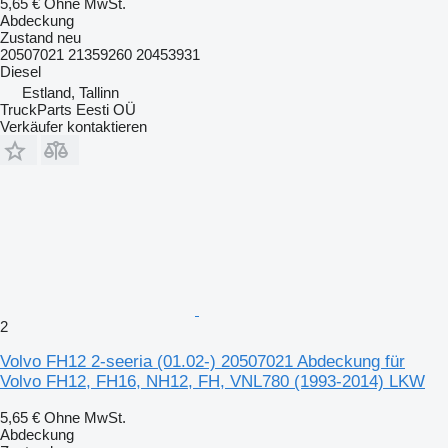
5,65 €
Ohne MwSt.
Abdeckung
Zustand
neu
20507021 21359260 20453931
Diesel
Estland, Tallinn
TruckParts Eesti OÜ
Verkäufer kontaktieren
2
Volvo FH12 2-seeria (01.02-) 20507021 Abdeckung für
Volvo FH12, FH16, NH12, FH, VNL780 (1993-2014) LKW
5,65 €
Ohne MwSt.
Abdeckung