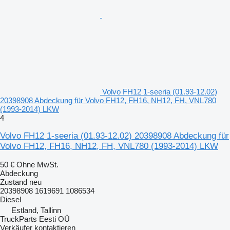
Volvo FH12 1-seeria (01.93-12.02)
20398908 Abdeckung für Volvo FH12, FH16, NH12, FH, VNL780
(1993-2014) LKW
4
Volvo FH12 1-seeria (01.93-12.02) 20398908 Abdeckung für
Volvo FH12, FH16, NH12, FH, VNL780 (1993-2014) LKW
50 €
Ohne MwSt.
Abdeckung
Zustand
neu
20398908 1619691 1086534
Diesel
Estland, Tallinn
TruckParts Eesti OÜ
Verkäufer kontaktieren