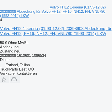
Volvo FH12 1-seeria (01.93-12.02)
20398908 Abdeckung für Volvo FH12, FH16, NH12, FH, VNL780
(1993-2014) LKW
4
Volvo FH12 1-seeria (01.93-12.02) 20398908 Abdeckung für
Volvo FH12, FH16, NH12, FH, VNL780 (1993-2014) LKW
50 €
Ohne MwSt.
Abdeckung
Zustand
neu
20398908 1619691 1086534
Diesel
Estland, Tallinn
TruckParts Eesti OÜ
Verkäufer kontaktieren