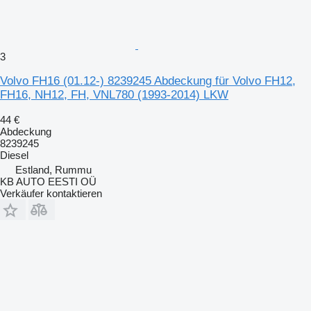
3
Volvo FH16 (01.12-) 8239245 Abdeckung für Volvo FH12,
FH16, NH12, FH, VNL780 (1993-2014) LKW
44 €
Abdeckung
8239245
Diesel
Estland, Rummu
KB AUTO EESTI OÜ
Verkäufer kontaktieren