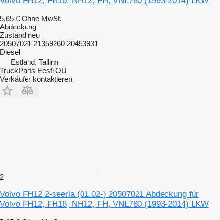
Volvo FH12, FH16, NH12, FH, VNL780 (1993-2014) LKW
5,65 €
Ohne MwSt.
Abdeckung
Zustand
neu
20507021 21359260 20453931
Diesel
Estland, Tallinn
TruckParts Eesti OÜ
Verkäufer kontaktieren
2
Volvo FH12 2-seeria (01.02-) 20507021 Abdeckung für
Volvo FH12, FH16, NH12, FH, VNL780 (1993-2014) LKW