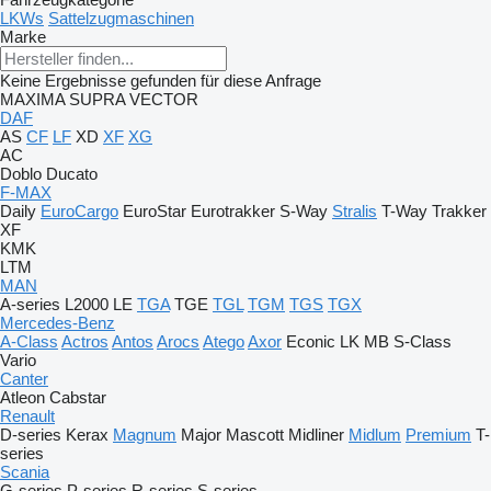
LKWs
Sattelzugmaschinen
Marke
Keine Ergebnisse gefunden für diese Anfrage
MAXIMA
SUPRA
VECTOR
DAF
AS
CF
LF
XD
XF
XG
AC
Doblo
Ducato
F-MAX
Daily
EuroCargo
EuroStar
Eurotrakker
S-Way
Stralis
T-Way
Trakker
XF
KMK
LTM
MAN
A-series
L2000
LE
TGA
TGE
TGL
TGM
TGS
TGX
Mercedes-Benz
A-Class
Actros
Antos
Arocs
Atego
Axor
Econic
LK
MB
S-Class
Vario
Canter
Atleon
Cabstar
Renault
D-series
Kerax
Magnum
Major
Mascott
Midliner
Midlum
Premium
T-
series
Scania
G-series
P-series
R-series
S-series