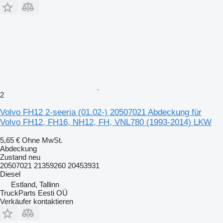
2
Volvo FH12 2-seeria (01.02-) 20507021 Abdeckung für
Volvo FH12, FH16, NH12, FH, VNL780 (1993-2014) LKW
5,65 €
Ohne MwSt.
Abdeckung
Zustand
neu
20507021 21359260 20453931
Diesel
Estland, Tallinn
TruckParts Eesti OÜ
Verkäufer kontaktieren