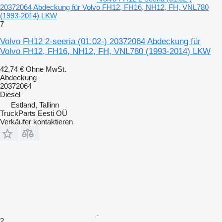
20372064 Abdeckung für Volvo FH12, FH16, NH12, FH, VNL780
(1993-2014) LKW
7
Volvo FH12 2-seeria (01.02-) 20372064 Abdeckung für
Volvo FH12, FH16, NH12, FH, VNL780 (1993-2014) LKW
42,74 €
Ohne MwSt.
Abdeckung
20372064
Diesel
Estland, Tallinn
TruckParts Eesti OÜ
Verkäufer kontaktieren
2