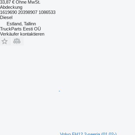
33,87 €
Ohne MwSt.
Abdeckung
1619690 20398907 1086533
Diesel
Estland, Tallinn
TruckParts Eesti OÜ
Verkäufer kontaktieren
Volvo FH12 2-seeria (01.02-)