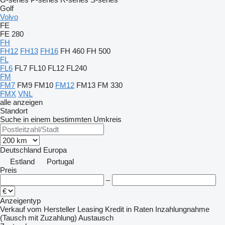
Golf
Volvo
FE
FE 280
FH
FH12
FH13
FH16
FH 460
FH 500
FL
FL6
FL7
FL10
FL12
FL240
FM
FM7
FM9
FM10
FM12
FM13
FM 330
FMX
VNL
alle anzeigen
Standort
Suche in einem bestimmten Umkreis
Deutschland
Europa
Estland
Portugal
Preis
–
Anzeigentyp
Verkauf
vom Hersteller
Leasing
Kredit
in Raten
Inzahlungnahme
(Tausch mit Zuzahlung)
Austausch