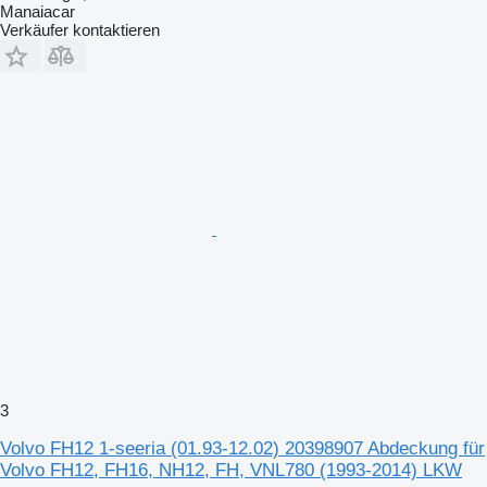
Manaiacar
Verkäufer kontaktieren
3
Volvo FH12 1-seeria (01.93-12.02) 20398907 Abdeckung für
Volvo FH12, FH16, NH12, FH, VNL780 (1993-2014) LKW