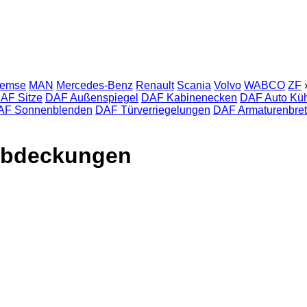
remse
MAN
Mercedes-Benz
Renault
Scania
Volvo
WABCO
ZF
AF Sitze
DAF Außenspiegel
DAF Kabinenecken
DAF Auto Küh
AF Sonnenblenden
DAF Türverriegelungen
DAF Armaturenbre
Abdeckungen