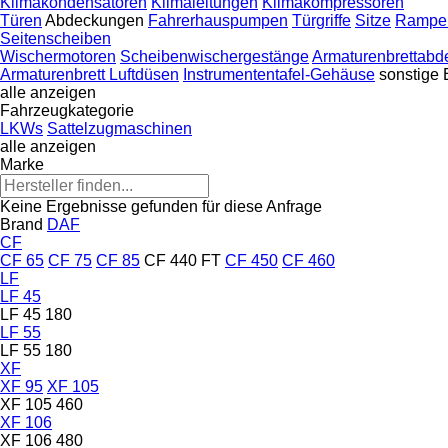
Klimakondensatoren
Klimaleitungen
Klimakompressoren
Türen
Abdeckungen
Fahrerhauspumpen
Türgriffe
Sitze
Rampen
Seitenscheiben
Wischermotoren
Scheibenwischergestänge
Armaturenbrettab
Armaturenbrett Luftdüsen
Instrumententafel-Gehäuse
sonstige 
alle anzeigen
Fahrzeugkategorie
LKWs
Sattelzugmaschinen
alle anzeigen
Marke
Keine Ergebnisse gefunden für diese Anfrage
Brand
DAF
CF
CF 65
CF 75
CF 85
CF 440 FT
CF 450
CF 460
LF
LF 45
LF 45 180
LF 55
LF 55 180
XF
XF 95
XF 105
XF 105 460
XF 106
XF 106 480