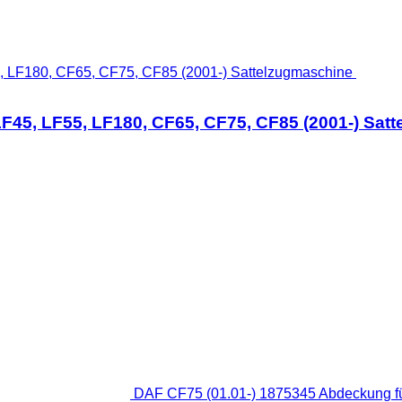
F45, LF55, LF180, CF65, CF75, CF85 (2001-) Sat
DAF CF75 (01.01-) 1875345 Abdeckung f