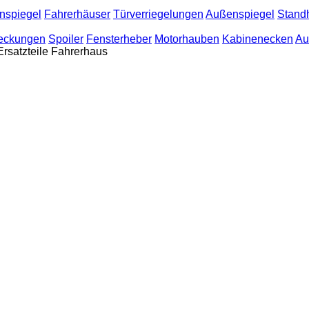
spiegel
Fahrerhäuser
Türverriegelungen
Außenspiegel
Stand
deckungen
Spoiler
Fensterheber
Motorhauben
Kabinenecken
Au
Ersatzteile Fahrerhaus