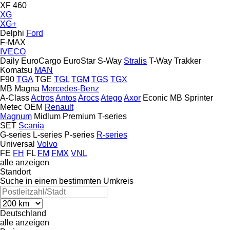
XF 460
XG
XG+
Delphi
Ford
F-MAX
IVECO
Daily
EuroCargo
EuroStar
S-Way
Stralis
T-Way
Trakker
Komatsu
MAN
F90
TGA
TGE
TGL
TGM
TGS
TGX
MB
Magna
Mercedes-Benz
A-Class
Actros
Antos
Arocs
Atego
Axor
Econic
MB
Sprinter
Metec
OEM
Renault
Magnum
Midlum
Premium
T-series
SET
Scania
G-series
L-series
P-series
R-series
Universal
Volvo
FE
FH
FL
FM
FMX
VNL
alle anzeigen
Standort
Suche in einem bestimmten Umkreis
Deutschland
alle anzeigen