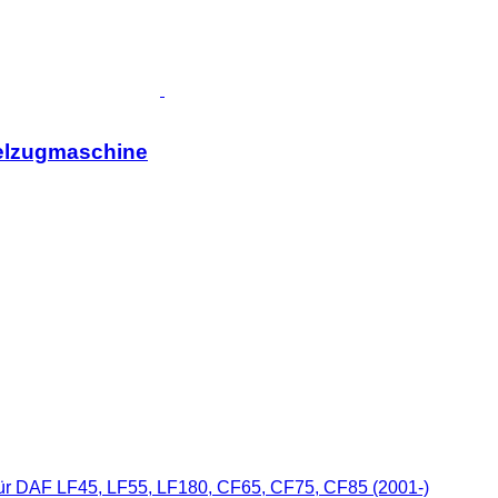
telzugmaschine
ür DAF LF45, LF55, LF180, CF65, CF75, CF85 (2001-)