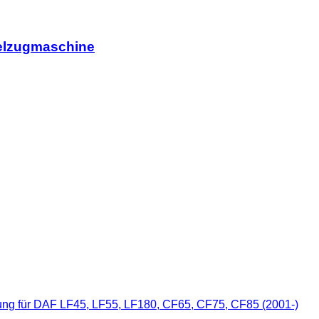
telzugmaschine
ng für DAF LF45, LF55, LF180, CF65, CF75, CF85 (2001-)