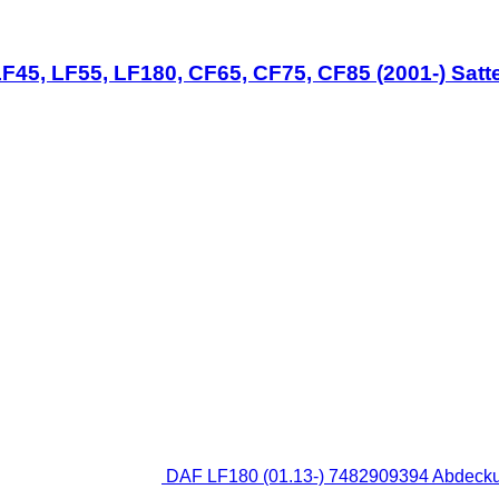
F45, LF55, LF180, CF65, CF75, CF85 (2001-) Sat
DAF LF180 (01.13-) 7482909394 Abdecku