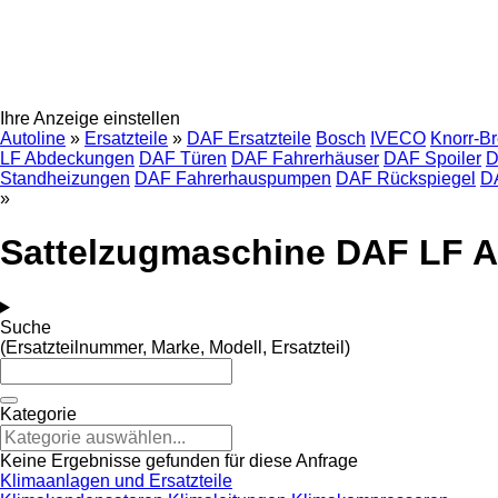
Ihre Anzeige einstellen
Autoline
»
Ersatzteile
»
DAF Ersatzteile
Bosch
IVECO
Knorr-B
LF Abdeckungen
DAF Türen
DAF Fahrerhäuser
DAF Spoiler
D
Standheizungen
DAF Fahrerhauspumpen
DAF Rückspiegel
D
»
Sattelzugmaschine DAF LF 
Suche
(Ersatzteilnummer, Marke, Modell, Ersatzteil)
Kategorie
Keine Ergebnisse gefunden für diese Anfrage
Klimaanlagen und Ersatzteile