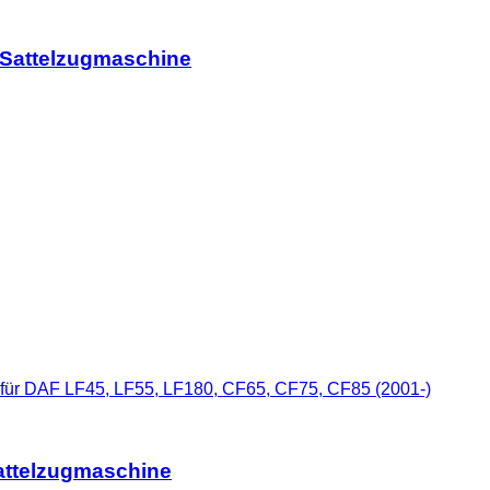
 Sattelzugmaschine
 für DAF LF45, LF55, LF180, CF65, CF75, CF85 (2001-)
Sattelzugmaschine