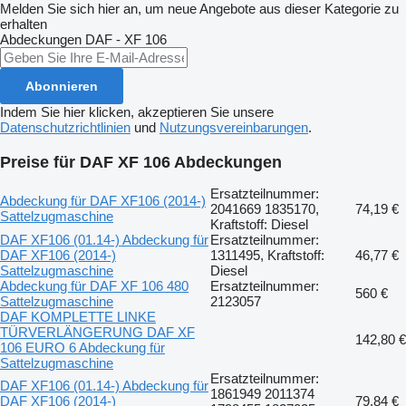
Melden Sie sich hier an, um neue Angebote aus dieser Kategorie zu
erhalten
Abdeckungen
DAF - XF 106
Abonnieren
Indem Sie hier klicken, akzeptieren Sie unsere
Datenschutzrichtlinien
und
Nutzungsvereinbarungen
.
Preise für DAF XF 106 Abdeckungen
Ersatzteilnummer:
Abdeckung für DAF XF106 (2014-)
2041669 1835170,
74,19 €
Sattelzugmaschine
Kraftstoff: Diesel
DAF XF106 (01.14-) Abdeckung für
Ersatzteilnummer:
DAF XF106 (2014-)
1311495, Kraftstoff:
46,77 €
Sattelzugmaschine
Diesel
Abdeckung für DAF XF 106 480
Ersatzteilnummer:
560 €
Sattelzugmaschine
2123057
DAF KOMPLETTE LINKE
TÜRVERLÄNGERUNG DAF XF
142,80 €
106 EURO 6 Abdeckung für
Sattelzugmaschine
Ersatzteilnummer:
DAF XF106 (01.14-) Abdeckung für
1861949 2011374
DAF XF106 (2014-)
79,84 €