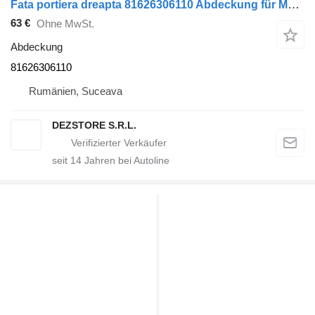
Fata portiera dreapta 81626306110 Abdeckung für MAN TGX Sattelzugmaschine
63 €
Ohne MwSt.
Abdeckung
81626306110
Rumänien, Suceava
DEZSTORE S.R.L.
seit
14
Jahren bei Autoline