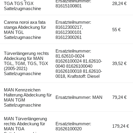
Ersatzteilnummer:
TGA TGS TGX
28,24 €
81615100801
Sattelzugmaschine
Carena noroi axa fata
Ersatzteilnummer:
stanga Abdeckung für
81612300217,
55 €
MAN TGL
81612300101
Sattelzugmaschine
81612300261
Ersatzteilnummer:
Türverlängerung rechts
81.62610-0024
Abdeckung für MAN
81626100024 81.62610-
TGL, TGM, TGS, TGX
39,52 €
0040 81626100040
(2005-2021)
81626100018 81.62610-
Sattelzugmaschine
0018, Kraftstoff: Diesel
MAN Kennzeichen
Halterung Abdeckung für
Ersatzteilnummer: MAN
79,24 €
MAN TGM
Sattelzugmaschine
MAN Türverlängerung
rechts Abdeckung für
Ersatzteilnummer:
179,24 €
MAN TGA
81626100020