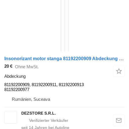
Insonorizant motor stanga 81192200909 Abdeckung für MAN TGX Sattelzugmaschine
20 €
Ohne MwSt.
Abdeckung
81192200909, 81192200911, 81192200913
81192200977
Rumänien, Suceava
DEZSTORE S.R.L.
seit
14
Jahren bei Autoline