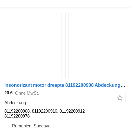
Insonorizant motor dreapta 81192200908 Abdeckung für MAN TGX Sattelzugmaschine
20 €
Ohne MwSt.
Abdeckung
81192200908, 81192200910, 81192200912
81192200978
Rumänien, Suceava