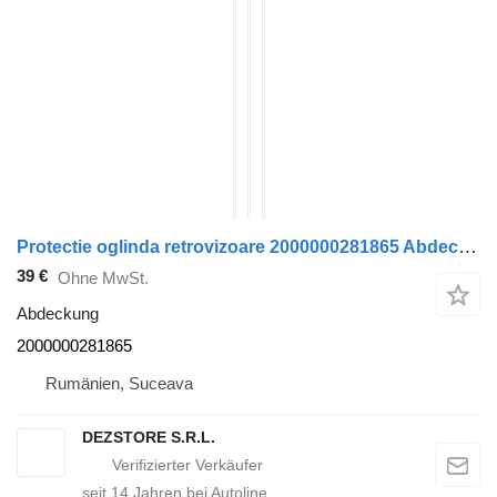
Protectie oglinda retrovizoare 2000000281865 Abdeckung für MAN TGX Sattelzugmaschine
39 €
Ohne MwSt.
Abdeckung
2000000281865
Rumänien, Suceava
DEZSTORE S.R.L.
seit
14
Jahren bei Autoline