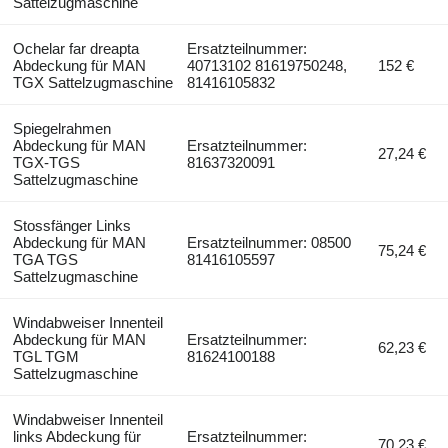
Sattelzugmaschine
Ochelar far dreapta
Ersatzteilnummer:
Abdeckung für MAN
40713102 81619750248,
152 €
TGX Sattelzugmaschine
81416105832
Spiegelrahmen
Abdeckung für MAN
Ersatzteilnummer:
27,24 €
TGX-TGS
81637320091
Sattelzugmaschine
Stossfänger Links
Abdeckung für MAN
Ersatzteilnummer: 08500
75,24 €
TGA TGS
81416105597
Sattelzugmaschine
Windabweiser Innenteil
Abdeckung für MAN
Ersatzteilnummer:
62,23 €
TGL TGM
81624100188
Sattelzugmaschine
Windabweiser Innenteil
links Abdeckung für
Ersatzteilnummer:
70,23 €