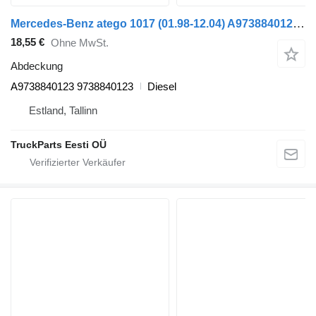
Mercedes-Benz atego 1017 (01.98-12.04) A9738840123 Abdeckung für Mercedes-Benz Atego, Atego 2, Atego 3 (1996-) Sattelzugmaschine
18,55 €
Ohne MwSt.
Abdeckung
A9738840123 9738840123
Diesel
Estland, Tallinn
TruckParts Eesti OÜ