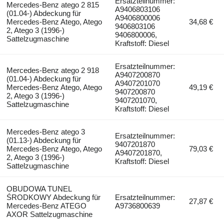
Ersatzteilnummer:
Mercedes-Benz atego 2 815
A9406803106
(01.04-) Abdeckung für
A9406800006
Mercedes-Benz Atego, Atego
34,68 €
9406803106
2, Atego 3 (1996-)
9406800006,
Sattelzugmaschine
Kraftstoff: Diesel
Ersatzteilnummer:
Mercedes-Benz atego 2 918
A9407200870
(01.04-) Abdeckung für
A9407201070
Mercedes-Benz Atego, Atego
49,19 €
9407200870
2, Atego 3 (1996-)
9407201070,
Sattelzugmaschine
Kraftstoff: Diesel
Mercedes-Benz atego 3
Ersatzteilnummer:
(01.13-) Abdeckung für
9407201870
Mercedes-Benz Atego, Atego
79,03 €
A9407201870,
2, Atego 3 (1996-)
Kraftstoff: Diesel
Sattelzugmaschine
OBUDOWA TUNEL
ŚRODKOWY Abdeckung für
Ersatzteilnummer:
27,87 €
Mercedes-Benz ATEGO
A9736800639
AXOR Sattelzugmaschine