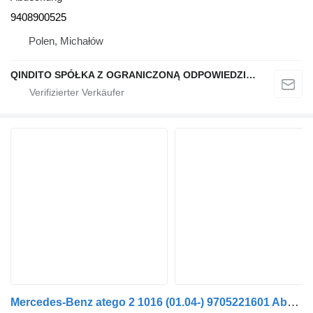
9408900525
Polen, Michałów
QINDITO SPÓŁKA Z OGRANICZONĄ ODPOWIEDZIALNOŚCIĄ
Mercedes-Benz atego 2 1016 (01.04-) 9705221601 Abdeckung für Mercedes-Benz Atego, Atego 2, Atego 3 (1996-) Sattelzugmaschine