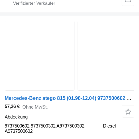
Mercedes-Benz atego 815 (01.98-12.04) 9737500602 Abdeckung für Mercedes-Benz Atego, Atego 2, Atego 3 (1996-) Sattelzugmaschine
57,26 €
Ohne MwSt.
Abdeckung
9737500602 9737500302 A9737500302
Diesel
A9737500602