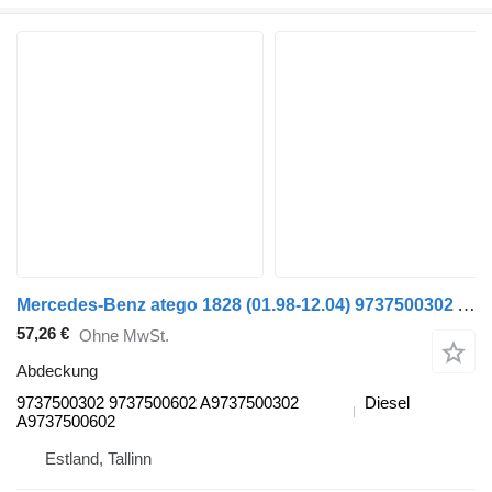
Mercedes-Benz atego 1828 (01.98-12.04) 9737500302 Abdeckung für Mercedes-Benz Atego, Atego 2, Atego 3 (1996-) Sattelzugmaschine
57,26 €
Ohne MwSt.
Abdeckung
9737500302 9737500602 A9737500302
Diesel
A9737500602
Estland, Tallinn