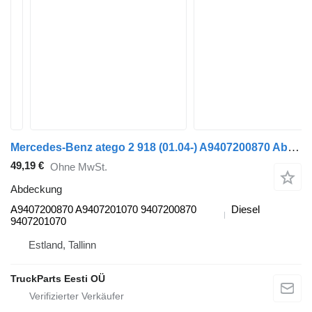
Mercedes-Benz atego 2 918 (01.04-) A9407200870 Abdeckung für Mercedes-Benz Atego, Atego 2, Atego 3 (1996-) Sattelzugmaschine
49,19 €
Ohne MwSt.
Abdeckung
A9407200870 A9407201070 9407200870
Diesel
9407201070
Estland, Tallinn
TruckParts Eesti OÜ