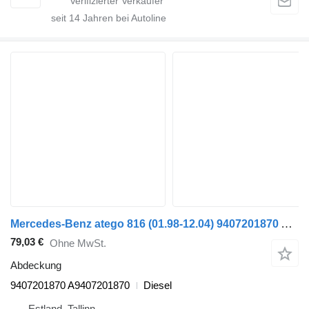
seit
14
Jahren bei Autoline
Mercedes-Benz atego 816 (01.98-12.04) 9407201870 Abdeckung für Mercedes-Benz Atego, Atego 2, Atego 3 (1996-) Sattelzugmaschine
79,03 €
Ohne MwSt.
Abdeckung
9407201870 A9407201870
Diesel
Estland, Tallinn