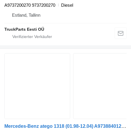
A9737200270 9737200270
Diesel
Estland, Tallinn
TruckParts Eesti OÜ
Mercedes-Benz atego 1318 (01.98-12.04) A9738840123 Abdeckung für Mercedes-Benz Atego, Atego 2, Atego 3 (1996-) Sattelzugmaschine