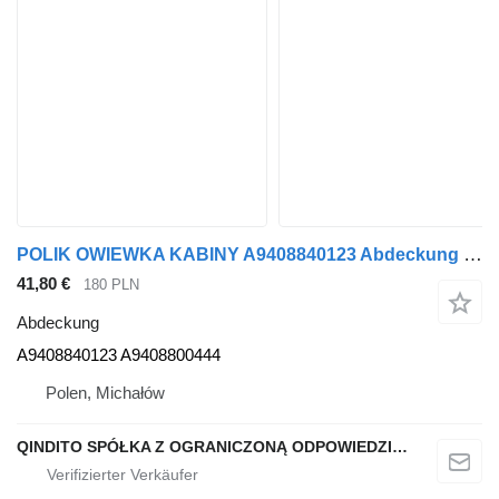
POLIK OWIEWKA KABINY A9408840123 Abdeckung für Mercedes-Benz ATEGO AXOR Sattelzugmaschine
41,80 €
180 PLN
Abdeckung
A9408840123 A9408800444
Polen, Michałów
QINDITO SPÓŁKA Z OGRANICZONĄ ODPOWIEDZIALNOŚCIĄ