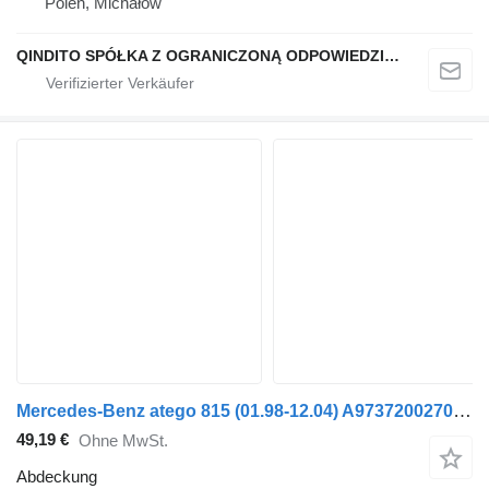
Polen, Michałów
QINDITO SPÓŁKA Z OGRANICZONĄ ODPOWIEDZIALNOŚCIĄ
Mercedes-Benz atego 815 (01.98-12.04) A9737200270 Abdeckung für Mercedes-Benz Atego, Atego 2, Atego 3 (1996-) Sattelzugmaschine
49,19 €
Ohne MwSt.
Abdeckung