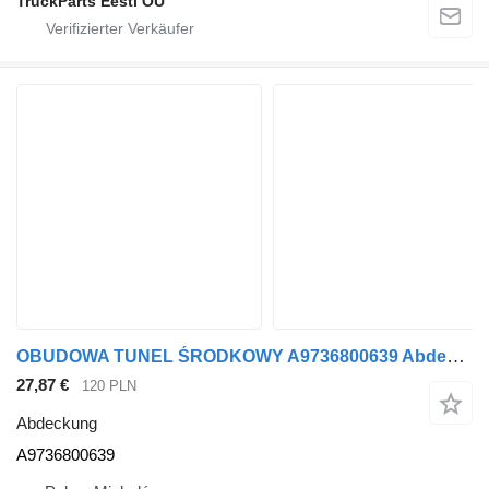
TruckParts Eesti OÜ
OBUDOWA TUNEL ŚRODKOWY A9736800639 Abdeckung für Mercedes-Benz ATEGO AXOR Sattelzugmaschine
27,87 €
120 PLN
Abdeckung
A9736800639