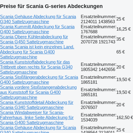
Preise für Scania G-series Abdeckungen
Scania Gehäuse Abdeckung für Scania
Ersatzteilnummer:
25 €
G340 Sattelzugmaschine
2124011 1438563
Scania Kummitt Abdeckung für Scania
Ersatzteilnummer:
16,25 €
G400 Sattelzugmaschine
1767688
Scania Obere Kühlerabdeckung für
Ersatzteilnummer:
35 €
Scania G450 Sattelzugmaschine
2070728 1921743
Scania Scania ist kein einzelnes Land.
Abdeckung für Scania G400
65 €
Sattelzugmaschine
Scania Kunststoffabdeckung für das
Ersatzteilnummer:
Trittbrett oben rechts für Scania G340
20 €
1805342 1442656
Sattelzugmaschine
Scania Stoßfängerabdeckung für Scania
Ersatzteilnummer:
19,50 €
G400 Sattelzugmaschine
1865181
Scania vordere Stoßstangenabdeckung
Ersatzteilnummer:
aus Kunststoff für Scania G400
19,50 €
1865181
Sattelzugmaschine
Scania Kunststoffdetail Abdeckung für
Ersatzteilnummer:
20 €
Scania G340 Sattelzugmaschine
2076507
Scania Windabweiser für Scania-
Ersatzteilnummer:
Fahrerhaus, linke Seite Abdeckung für
162,50 €
1534039
Scania G400 Sattelzugmaschine
Scania Gehäuse Abdeckung für Scania
Ersatzteilnummer:
25 €
G340 Sattelzugmaschine
1438564 2124011