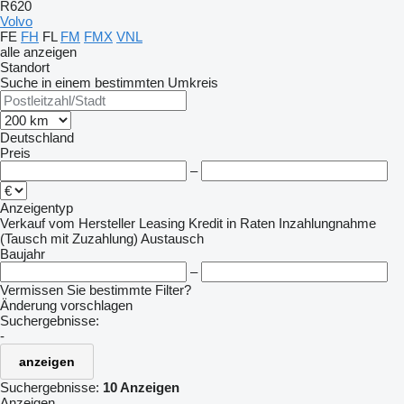
R620
Volvo
FE
FH
FL
FM
FMX
VNL
alle anzeigen
Standort
Suche in einem bestimmten Umkreis
Deutschland
Preis
–
Anzeigentyp
Verkauf
vom Hersteller
Leasing
Kredit
in Raten
Inzahlungnahme
(Tausch mit Zuzahlung)
Austausch
Baujahr
–
Vermissen Sie bestimmte Filter?
Änderung vorschlagen
Suchergebnisse:
-
anzeigen
Suchergebnisse:
10 Anzeigen
Anzeigen