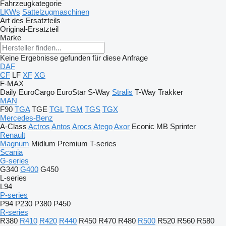
Fahrzeugkategorie
LKWs
Sattelzugmaschinen
Art des Ersatzteils
Original-Ersatzteil
Marke
Keine Ergebnisse gefunden für diese Anfrage
DAF
CF
LF
XF
XG
F-MAX
Daily
EuroCargo
EuroStar
S-Way
Stralis
T-Way
Trakker
MAN
F90
TGA
TGE
TGL
TGM
TGS
TGX
Mercedes-Benz
A-Class
Actros
Antos
Arocs
Atego
Axor
Econic
MB
Sprinter
Renault
Magnum
Midlum
Premium
T-series
Scania
G-series
G340
G400
G450
L-series
L94
P-series
P94
P230
P380
P450
R-series
R380
R410
R420
R440
R450
R470
R480
R500
R520
R560
R580