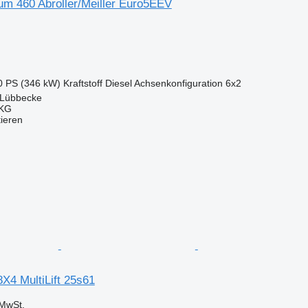
um 460 Abroller/Meiller Euro5EEV
0 PS (346 kW)
Kraftstoff
Diesel
Achsenkonfiguration
6x2
 Lübbecke
.KG
tieren
X4 MultiLift 25s61
MwSt.