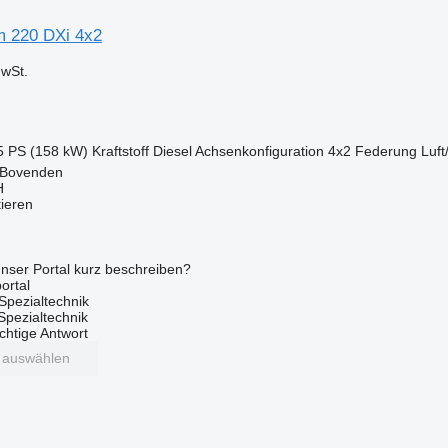
m 220 DXi 4x2
wSt.
5 PS (158 kW)
Kraftstoff
Diesel
Achsenkonfiguration
4x2
Federung
Luft
 Bovenden
H
tieren
nser Portal kurz beschreiben?
ortal
Spezialtechnik
 Spezialtechnik
ichtige Antwort
t auswählen