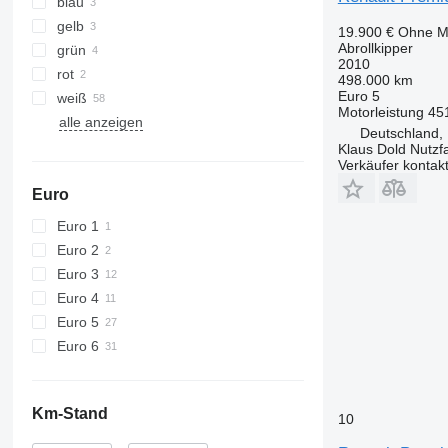
blau
gelb
19.900 €
Ohne M
Abrollkipper
grün
2010
rot
498.000 km
Euro 5
weiß
Motorleistung
45
alle anzeigen
Deutschland,
Klaus Dold Nutz
Verkäufer kontak
Euro
Euro 1
Euro 2
Euro 3
Euro 4
Euro 5
Euro 6
Km-Stand
10