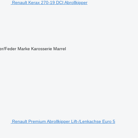
Renault Kerax 270-19 DCI Abrollkipper
er/Feder
Marke Karosserie
Marrel
Renault Premium Abrollkipper Lift-/Lenkachse Euro 5