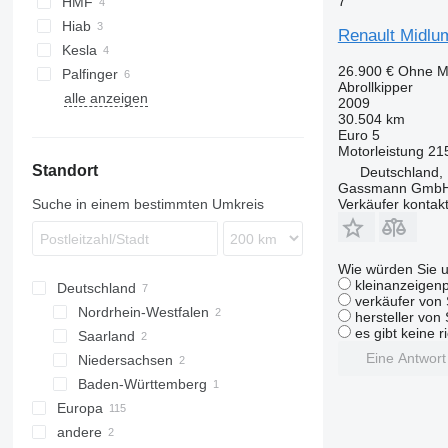
7
HMF
Unimog
S-series
Kerax 430
Midlum 300
Premium 340
T480
Hiab
Renault Midlu
eActros
Kerax 450
Premium 370
Kesla
Kerax 460
Premium 380
26.900 €
Ohne M
Palfinger
Abrollkipper
Kerax 520
Premium 400
alle anzeigen
2009
Premium 410
30.504 km
Euro 5
Premium 420
Motorleistung
21
Premium 430
Standort
Deutschland,
Premium 450
Gassmann Gmb
Verkäufer kontak
Suche in einem bestimmten Umkreis
Premium 460
Premium Lander
Wie würden Sie u
kleinanzeigenp
Deutschland
verkäufer von 
Nordrhein-Westfalen
hersteller von
es gibt keine r
Saarland
Lemgo
Eine Antwor
Niedersachsen
Saarbrücken
Baden-Württemberg
Bovenden
Europa
Karlsruhe
andere
Niederlande