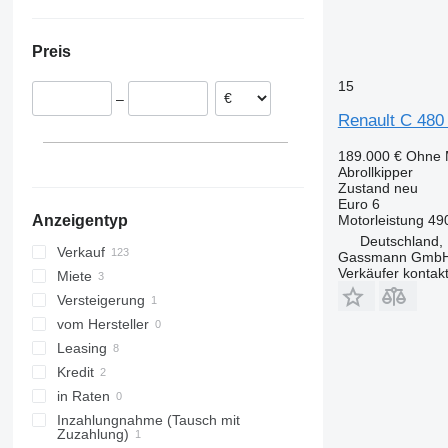
Spanien
Ukraine
Belgien
Preis
Frankreich
Polen
15
–
Rumänien
Renault C 480
Ungarn
Tschechien
189.000 €
Ohne 
Abrollkipper
alle anzeigen
Zustand
neu
Euro 6
Motorleistung
49
Anzeigentyp
Deutschland,
Verkauf
Gassmann Gmb
Verkäufer kontak
Miete
Versteigerung
vom Hersteller
Leasing
Kredit
in Raten
Inzahlungnahme (Tausch mit
Zuzahlung)