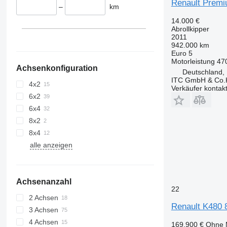
Renault Premi
–
km
14.000 €
Abrollkipper
2011
942.000 km
Euro 5
Motorleistung
47
Achsenkonfiguration
Deutschland,
ITC GmbH & Co
4x2
Verkäufer kontak
6x2
6x4
8x2
8x4
alle anzeigen
Achsenanzahl
22
2 Achsen
Renault K480 8
3 Achsen
4 Achsen
169.900 €
Ohne 