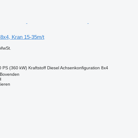
 8x4, Kran 15-35m/t
MwSt.
0 PS (360 kW)
Kraftstoff
Diesel
Achsenkonfiguration
8x4
 Bovenden
H
tieren