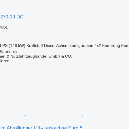
 270-19 DCI
wSt.
9 PS (146 kW)
Kraftstoff
Diesel
Achsenkonfiguration
4x2
Federung
Fed
Saarlouis
nen & Nutzfahrzeughandel GmbH & CO.
tieren
m Abrollkipper Lift-/Lenkachse Euro 5