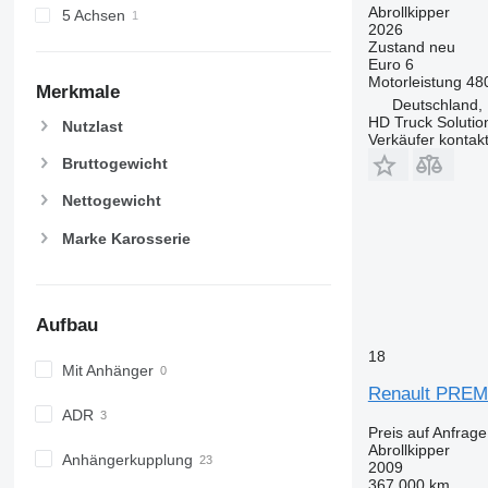
Abrollkipper
5 Achsen
2026
Zustand
neu
Euro 6
Motorleistung
48
Merkmale
Deutschland, 
HD Truck Soluti
Nutzlast
Verkäufer kontak
Bruttogewicht
Nettogewicht
Marke Karosserie
Aufbau
18
Mit Anhänger
Renault PREM
ADR
Preis auf Anfrage
Abrollkipper
Anhängerkupplung
2009
367.000 km