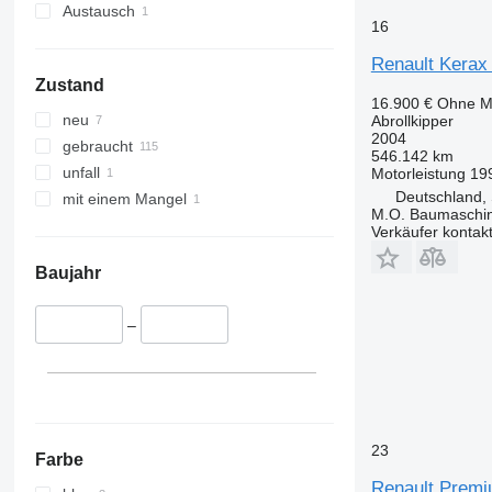
Austausch
16
Renault Kerax
Zustand
16.900 €
Ohne M
neu
Abrollkipper
2004
gebraucht
546.142 km
unfall
Motorleistung
19
Deutschland, 
mit einem Mangel
M.O. Baumaschi
Verkäufer kontak
Baujahr
–
23
Farbe
Renault Premiu