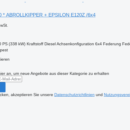
0 * ABROLLKIPPER + EPSILON E120Z /6x4
wSt.
0 PS (338 kW)
Kraftstoff
Diesel
Achsenkonfiguration
6x4
Federung
Fed
pest
tieren
hier an, um neue Angebote aus dieser Kategorie zu erhalten
icken, akzeptieren Sie unsere
Datenschutzrichtlinien
und
Nutzungsvere