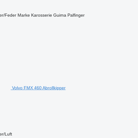
er/Feder
Marke Karosserie
Guima Palfinger
Volvo FMX 460 Abrollkipper
r/Luft