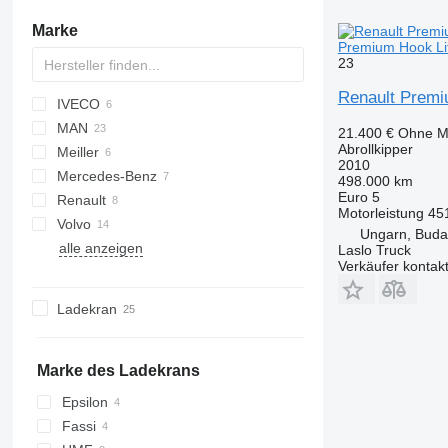
Marke
Premium Hook Lift
23
Renault Premiu
IVECO
CF
MAN
EuroCargo
21.400 €
Ohne M
Abrollkipper
Meiller
Stralis
TGA
2010
Mercedes-Benz
T-Way
TGM
498.000 km
Euro 5
Renault
Trakker
TGS
Actros
Canter
Atleon
Motorleistung
45
Volvo
X-Way
TGX
C-series
R-series
Phoenix
Ungarn, Buda
alle anzeigen
Kerax
T-series
FH
Laslo Truck
Verkäufer kontak
Midlum
FM
Premium
FMX
Ladekran
Marke des Ladekrans
Epsilon
Fassi