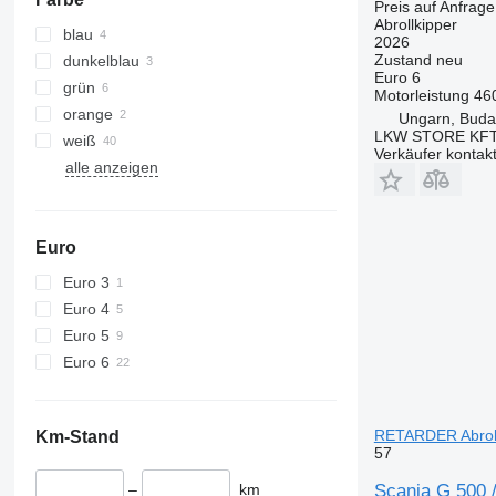
Preis auf Anfrage
Abrollkipper
blau
2026
Zustand
neu
dunkelblau
Euro 6
grün
Motorleistung
46
orange
Ungarn, Buda
LKW STORE KF
weiß
Verkäufer kontak
alle anzeigen
Euro
Euro 3
Euro 4
Euro 5
Euro 6
RETARDER Abroll
Km-Stand
57
Scania G 500
–
km