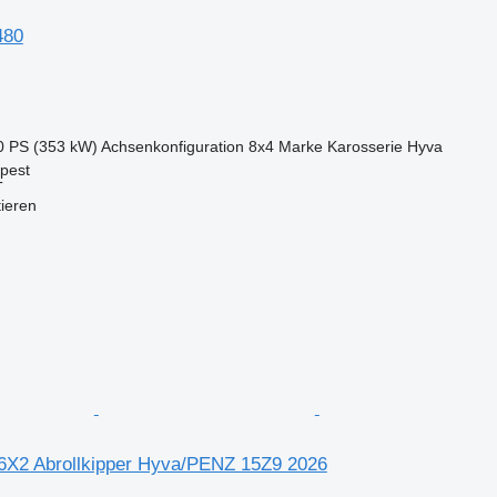
480
0 PS (353 kW)
Achsenkonfiguration
8x4
Marke Karosserie
Hyva
pest
T
tieren
6X2 Abrollkipper Hyva/PENZ 15Z9 2026