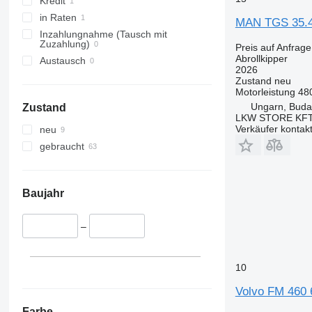
Kredit
in Raten
MAN TGS 35.
Inzahlungnahme (Tausch mit
Zuzahlung)
Preis auf Anfrage
Abrollkipper
Austausch
2026
Zustand
neu
Motorleistung
48
Ungarn, Buda
Zustand
LKW STORE KF
Verkäufer kontak
neu
gebraucht
Baujahr
–
10
Volvo FM 460 
Farbe