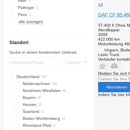
HMF
13
Palfinger
DAF CF 85.46
Penz
alle anzeigen
37.400 €
Ohne M
Abrollkipper
2008
422.000 km
Standort
Motorleistung
46
Ungarn, Buda
Suche in einem bestimmten Umkreis
Laslo Truck
Verkäufer kontak
Melden Sie sich 
Deutschland
Niedersachsen
Abonnieren
Nordrhein-Westfalen
Hannover
Indem Sie hier kl
Bayern
Bovenden
Düsseldorf
Hessen
Sittensen
Lemgo
München
Saarland
Peine
Bielefeld
Landshut
Frankfurt am Main
Baden-Württemberg
Oldenburg
Bottrop
Regensburg
Gießen
Saarbrücken
Rheinland-Pfalz
Groß Ippener
Aachen
Moosburg an der Isar
Burghaun
Stuttgart