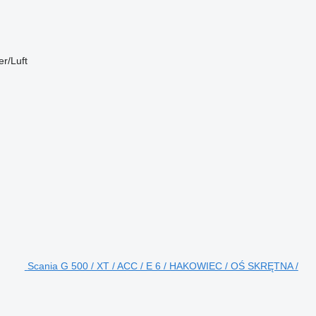
r/Luft
Scania G 500 / XT / ACC / E 6 / HAKOWIEC / OŚ SKRĘTNA /