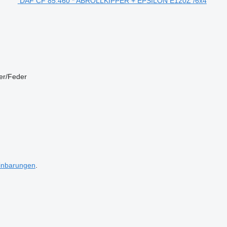
DAF CF 85.460 * ABROLLKIPPER + EPSILON E120Z /6x4
er/Feder
inbarungen
.