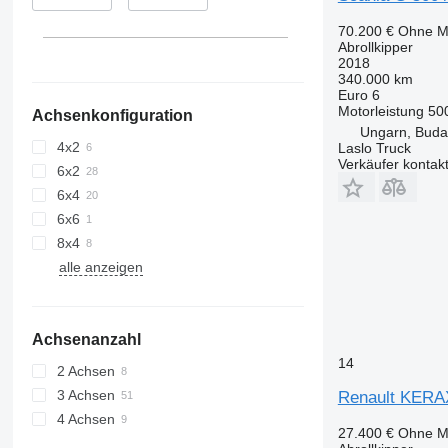
70.200 €
Ohne M
Abrollkipper
2018
340.000 km
Euro 6
Motorleistung
50
Achsenkonfiguration
Ungarn, Buda
4x2
Laslo Truck
Verkäufer kontak
6x2
6x4
6x6
8x4
alle anzeigen
Achsenanzahl
14
2 Achsen
3 Achsen
Renault KERA
4 Achsen
27.400 €
Ohne M