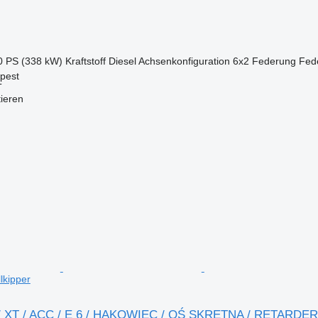
0 PS (338 kW)
Kraftstoff
Diesel
Achsenkonfiguration
6x2
Federung
Fede
pest
T
tieren
kipper
 / XT / ACC / E 6 / HAKOWIEC / OŚ SKRĘTNA / RETARDER