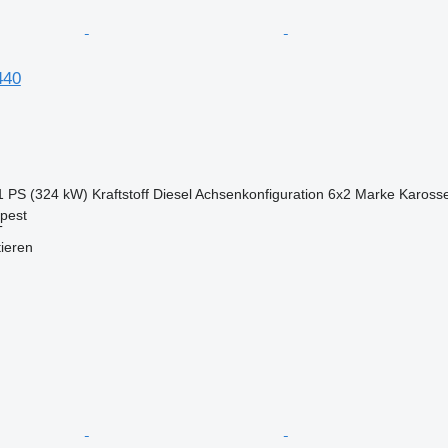
440
1 PS (324 kW)
Kraftstoff
Diesel
Achsenkonfiguration
6x2
Marke Karosse
pest
T
tieren