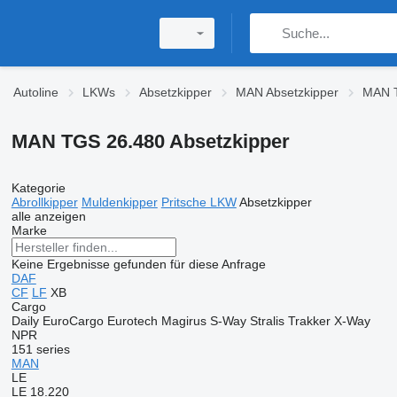
Autoline
LKWs
Absetzkipper
MAN Absetzkipper
MAN T
MAN TGS 26.480 Absetzkipper
Kategorie
Abrollkipper
Muldenkipper
Pritsche LKW
Absetzkipper
alle anzeigen
Marke
Keine Ergebnisse gefunden für diese Anfrage
DAF
CF
LF
XB
Cargo
Daily
EuroCargo
Eurotech
Magirus
S-Way
Stralis
Trakker
X-Way
NPR
151 series
MAN
LE
LE 18.220