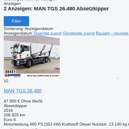
Anzeigen
2 Anzeigen:
MAN TGS 26.480 Absetzkipper
Filter
Sortierung
:
Anzeigendatum
Anzeigendatum
Teuerste zuerst
Günstigste zuerst
Baujahr - neueste
15
MAN TGS 26.480
47.900 €
Ohne MwSt.
Absetzkipper
2016
206.825 km
Euro 6
Motorleistung
480 PS (353 kW)
Kraftstoff
Diesel
Nutzlast
13.140 kg