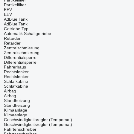
Partikelfilter
Partikelfilter
EEV
EEV
AdBlue Tank
AdBlue Tank
Getriebe Typ
Automatik
Schaltgetriebe
Retarder
Retarder
Zentralschmierung
Zentralschmierung
Differentialsperre
Differentialsperre
Fahrerhaus
Rechtslenker
Rechtslenker
Schlafkabine
Schlafkabine
Airbag
Airbag
Standheizung
Standheizung
Klimaanlage
Klimaanlage
Geschwindigkeitsregler (Tempomat)
Geschwindigkeitsregler (Tempomat)
Fahrtenschreiber