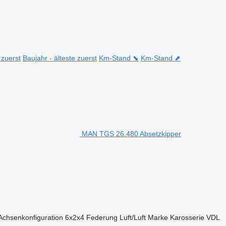
 zuerst
Baujahr - älteste zuerst
Km-Stand ⬊
Km-Stand ⬈
MAN TGS 26.480 Absetzkipper
Achsenkonfiguration
6x2x4
Federung
Luft/Luft
Marke Karosserie
VDL