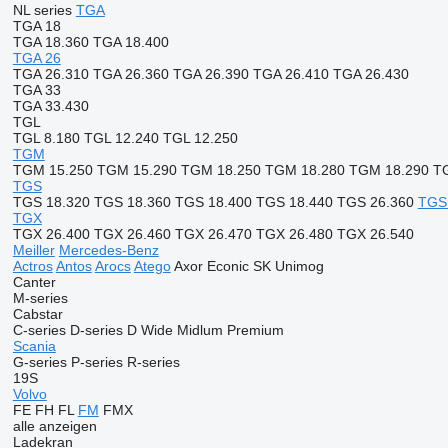
NL series
TGA
TGA 18
TGA 18.360
TGA 18.400
TGA 26
TGA 26.310
TGA 26.360
TGA 26.390
TGA 26.410
TGA 26.430
TGA 33
TGA 33.430
TGL
TGL 8.180
TGL 12.240
TGL 12.250
TGM
TGM 15.250
TGM 15.290
TGM 18.250
TGM 18.280
TGM 18.290
T
TGS
TGS 18.320
TGS 18.360
TGS 18.400
TGS 18.440
TGS 26.360
TGS
TGX
TGX 26.400
TGX 26.460
TGX 26.470
TGX 26.480
TGX 26.540
Meiller
Mercedes-Benz
Actros
Antos
Arocs
Atego
Axor
Econic
SK
Unimog
Canter
M-series
Cabstar
C-series
D-series
D Wide
Midlum
Premium
Scania
G-series
P-series
R-series
19S
Volvo
FE
FH
FL
FM
FMX
alle anzeigen
Ladekran