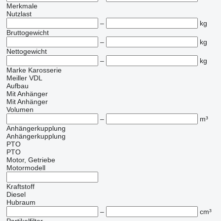
Merkmale
Nutzlast
–
kg
Bruttogewicht
–
kg
Nettogewicht
–
kg
Marke Karosserie
Meiller
VDL
Aufbau
Mit Anhänger
Mit Anhänger
Volumen
–
m³
Anhängerkupplung
Anhängerkupplung
PTO
PTO
Motor, Getriebe
Motormodell
Kraftstoff
Diesel
Hubraum
–
cm³