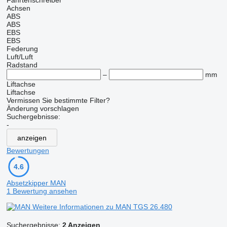
Fahrtenschreiber
Achsen
ABS
ABS
EBS
EBS
Federung
Luft/Luft
Radstand
–
mm
Liftachse
Liftachse
Vermissen Sie bestimmte Filter?
Änderung vorschlagen
Suchergebnisse:
-
anzeigen
Bewertungen
4.6
Absetzkipper MAN
1 Bewertung ansehen
Weitere Informationen zu MAN TGS 26.480
Suchergebnisse:
2 Anzeigen