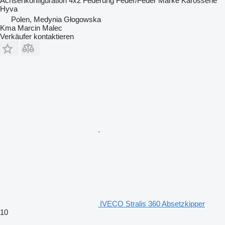
Achsenkonfiguration
4x2
Federung
Feder/Feder
Marke Karosserie
Hyva
Polen, Medynia Głogowska
Kma Marcin Malec
Verkäufer kontaktieren
IVECO Stralis 360 Absetzkipper
10