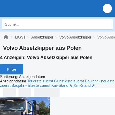
LKWs
Absetzkipper
Volvo Absetzkipper
Volvo Abs
Volvo Absetzkipper aus Polen
4 Anzeigen:
Volvo Absetzkipper aus Polen
Filter
Sortierung
:
Anzeigendatum
Anzeigendatum
Teuerste zuerst
Günstigste zuerst
Baujahr - neueste
zuerst
Baujahr - älteste zuerst
Km-Stand ⬊
Km-Stand ⬈