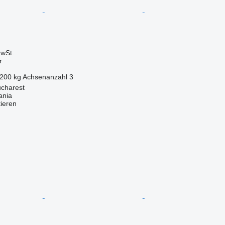
wSt.
r
.200 kg
Achsenanzahl
3
charest
ania
tieren