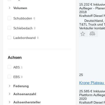
15.232 €
Inklusi
Volumen
Auflieger - Plane
2018
Kraftstoff
Diesel
Schubboden
Deutschland,
T&TL Truck und T
Schiebedach
Verkäufer kontak
Ladebordwand
Achsen
ABS
25
EBS
Krone Plateau 
Federung
25.585 €
Inklusi
Achsenanzahl
Plattform Aufliege
2020
Achsenhersteller
Kraftstoff
Diesel