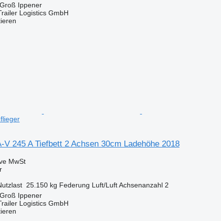
 Groß Ippener
railer Logistics GmbH
tieren
flieger
-V 245 A Tiefbett 2 Achsen 30cm Ladehöhe 2018
ive MwSt
r
Nutzlast
25.150 kg
Federung
Luft/Luft
Achsenanzahl
2
 Groß Ippener
railer Logistics GmbH
tieren