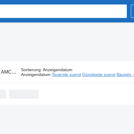
Sortierung
:
Anzeigendatum
:
AMC Castera Auflieger
Anzeigendatum
Teuerste zuerst
Günstigste zuerst
Baujahr 