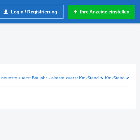
Login / Registrierung
Ihre Anzeige einstellen
- neueste zuerst
Baujahr - älteste zuerst
Km-Stand ⬊
Km-Stand ⬈