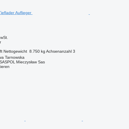
wSt.
r
ft
Nettogewicht
8.750 kg
Achsenanzahl
3
wa Tarnowska
 SASPOL Mieczysław Sas
tieren