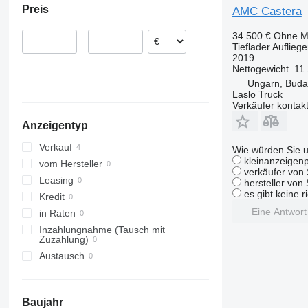
Preis
AMC Castera
Ungarn
34.500 €
Ohne M
–
Tieflader Aufliege
2019
Nettogewicht
11
Ungarn, Buda
Laslo Truck
Verkäufer kontak
Anzeigentyp
Verkauf
Wie würden Sie u
kleinanzeigenp
vom Hersteller
verkäufer von 
Leasing
hersteller von
es gibt keine r
Kredit
Eine Antwor
in Raten
Inzahlungnahme (Tausch mit
Zuzahlung)
Austausch
Baujahr