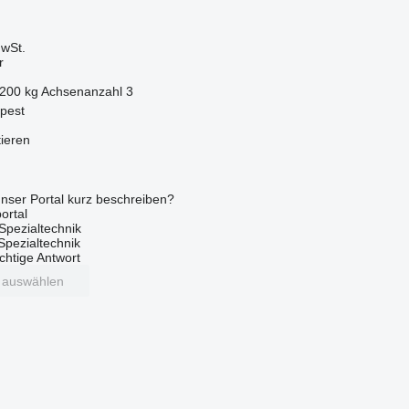
wSt.
r
.200 kg
Achsenanzahl
3
pest
tieren
nser Portal kurz beschreiben?
ortal
Spezialtechnik
 Spezialtechnik
ichtige Antwort
t auswählen