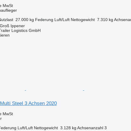
ve MwSt
nauflieger
Nutzlast
27.000 kg
Federung
Luft/Luft
Nettogewicht
7.310 kg
Achsena
 Groß Ippener
railer Logistics GmbH
tieren
Multi Steel 3 Achsen 2020
ve MwSt
r
Federung
Luft/Luft
Nettogewicht
3.128 kg
Achsenanzahl
3