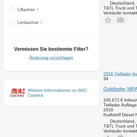
Deutschland,
T&TL Truck und T
Liftachse
Verkäufer kontak
Lenkachse
Vermissen Sie bestimmte Filter?
Änderung vorschlagen
2018 Tieflader Au
34
Goldhofer MPA
Weitere Informationen zu AMC
Castera
105.672 €
Inklus
Tieflader Aufliege
2018
Kraftstoff
Diesel
Deutschland,
T&TL Truck und T
Verkäufer kontak