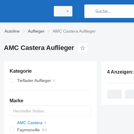
Autoline
Auflieger
AMC Castera Auflieger
AMC Castera Auflieger
Kategorie
4 Anzeigen
Tieflader Auflieger
Marke
AMC Castera
S44315CHC
Faymonville
OKA
AS
SFCL
HTS
Agriliner
N-series
S-series
KIS
E
TRB
2 series
TSAA
ADR
CCS
CSD
SG
LVO
CT
EF
ADR
A-series
TXA
L-series
EM
19
ZDK