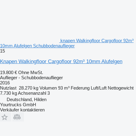
knapen Walkingfloor Cargofloor 92m³
10mm Alufelgen Schubbodenauflieger
15
Knapen Walkingfloor Cargofloor 92m³ 10mm Alufelgen
19.800 €
Ohne MwSt.
Auflieger - Schubbodenauflieger
2016
Nutzlast
28.270 kg
Volumen
93 m³
Federung
Luft/Luft
Nettogewicht
7.730 kg
Achsenanzahl
3
Deutschland, Hilden
Yourtrucks GmbH
Verkäufer kontaktieren