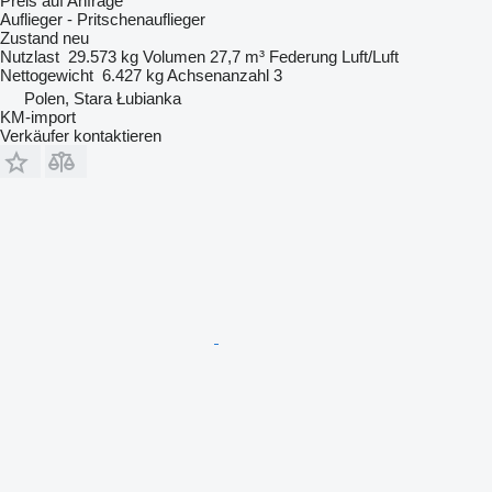
Preis auf Anfrage
Auflieger - Pritschenauflieger
Zustand
neu
Nutzlast
29.573 kg
Volumen
27,7 m³
Federung
Luft/Luft
Nettogewicht
6.427 kg
Achsenanzahl
3
Polen, Stara Łubianka
KM-import
Verkäufer kontaktieren