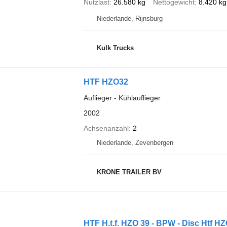
Nutzlast
26.580 kg
Nettogewicht
8.420 kg
Niederlande, Rijnsburg
Kulk Trucks
HTF HZO32
Auflieger - Kühlauflieger
2002
Achsenanzahl
2
Niederlande, Zevenbergen
KRONE TRAILER BV
HTF H.t.f. HZO 39 - BPW - Disc Htf HZ