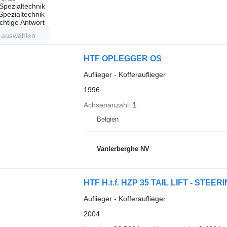
Spezialtechnik
 Spezialtechnik
ichtige Antwort
t auswählen
HTF OPLEGGER OS
Auflieger - Kofferauflieger
1996
Achsenanzahl
1
Belgien
Vanlerberghe NV
HTF H.t.f. HZP 35 TAIL LIFT - STEE
Auflieger - Kofferauflieger
2004