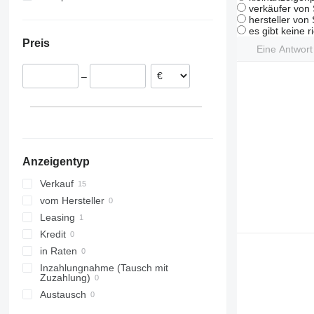
verkäufer von 
Niederlande
hersteller von
Belgien
es gibt keine r
Preis
Eine Antwor
–
Anzeigentyp
Verkauf
vom Hersteller
Leasing
Kredit
in Raten
Inzahlungnahme (Tausch mit
Zuzahlung)
Austausch