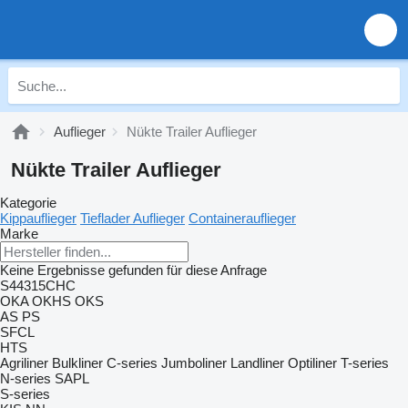
Auflieger
Nükte Trailer Auflieger
Nükte Trailer Auflieger
Kategorie
Kippauflieger
Tieflader Auflieger
Containerauflieger
Marke
Keine Ergebnisse gefunden für diese Anfrage
S44315CHC
OKA
OKHS
OKS
AS
PS
SFCL
HTS
Agriliner
Bulkliner
C-series
Jumboliner
Landliner
Optiliner
T-series
N-series
SAPL
S-series