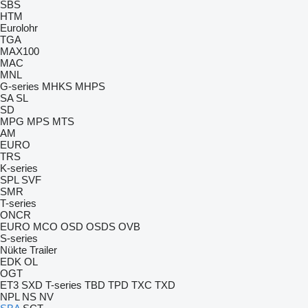
SBS
HTM
Eurolohr
TGA
MAX100
MAC
MNL
G-series
MHKS
MHPS
SA
SL
SD
MPG
MPS
MTS
AM
EURO
TRS
K-series
SPL
SVF
SMR
T-series
ONCR
EURO
MCO
OSD
OSDS
OVB
S-series
Nükte Trailer
EDK
OL
OGT
ET3
SXD
T-series
TBD
TPD
TXC
TXD
NPL
NS
NV