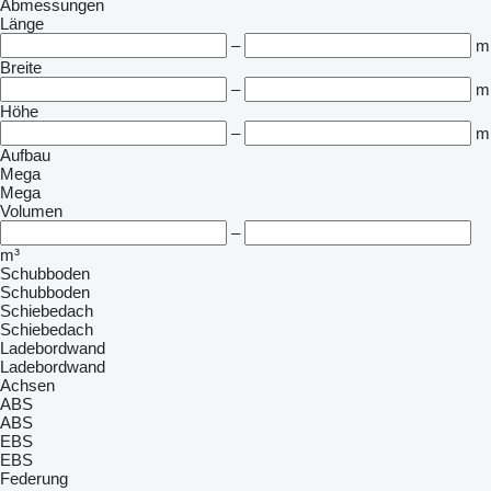
Abmessungen
Länge
–
m
Breite
–
m
Höhe
–
m
Aufbau
Mega
Mega
Volumen
–
m³
Schubboden
Schubboden
Schiebedach
Schiebedach
Ladebordwand
Ladebordwand
Achsen
ABS
ABS
EBS
EBS
Federung