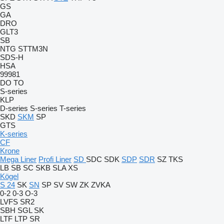
GS
GA
DRO
GLT3
SB
NTG
STTM3N
SDS-H
HSA
99981
DO
TO
S-series
KLP
D-series
S-series
T-series
SKD
SKM
SP
GTS
K-series
CF
Krone
Mega Liner
Profi Liner
SD
SDC
SDK
SDP
SDR
SZ
TKS
LB
SB
SC
SKB
SLA
XS
Kögel
S 24
SK
SN
SP
SV
SW
ZK
ZVKA
0-2
0-3
O-3
LVFS
SR2
SBH
SGL
SK
LTF
LTP
SR