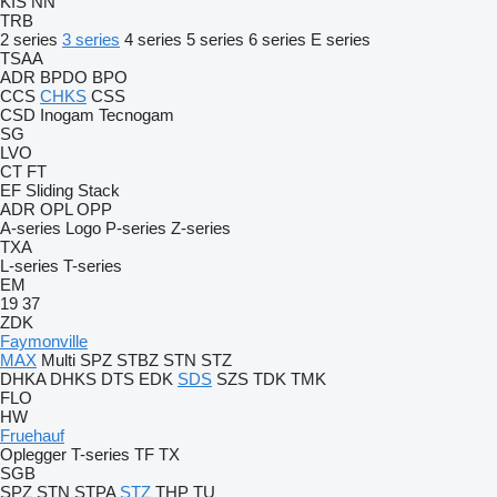
KIS
NN
TRB
2 series
3 series
4 series
5 series
6 series
E series
TSAA
ADR
BPDO
BPO
CCS
CHKS
CSS
CSD
Inogam
Tecnogam
SG
LVO
CT
FT
EF
Sliding
Stack
ADR
OPL
OPP
A-series
Logo
P-series
Z-series
TXA
L-series
T-series
EM
19
37
ZDK
Faymonville
MAX
Multi
SPZ
STBZ
STN
STZ
DHKA
DHKS
DTS
EDK
SDS
SZS
TDK
TMK
FLO
HW
Fruehauf
Oplegger
T-series
TF
TX
SGB
SPZ
STN
STPA
STZ
THP
TU