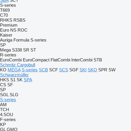
SBA
SCT
S-series
T669
C70
RHKS
RSBS
Premium
Euro
NS
ROC
Kaiser
Auriga
Formula
S-series
SP
Mega
S338
SR
ST
R-series
EuroCombi
EuroCompact
FlatCombi
InterCombi
STB
Schmitz Cargobull
KO
MEGA
S-series
SCB
SCF
SCS
SGF
SKI
SKO
SPR
SW
Schwarzmüller
HKS
S1
SK
SPA
CS
SF
SP
SGL
SLG
S-series
AM
TCH
4.SOU
F-series
KP
GL
GMO