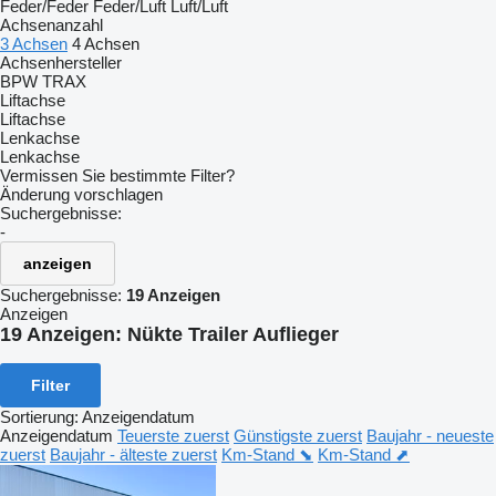
Feder/Feder
Feder/Luft
Luft/Luft
Achsenanzahl
3 Achsen
4 Achsen
Achsenhersteller
BPW
TRAX
Liftachse
Liftachse
Lenkachse
Lenkachse
Vermissen Sie bestimmte Filter?
Änderung vorschlagen
Suchergebnisse:
-
anzeigen
Suchergebnisse:
19 Anzeigen
Anzeigen
19 Anzeigen:
Nükte Trailer Auflieger
Filter
Sortierung
:
Anzeigendatum
Anzeigendatum
Teuerste zuerst
Günstigste zuerst
Baujahr - neueste
zuerst
Baujahr - älteste zuerst
Km-Stand ⬊
Km-Stand ⬈