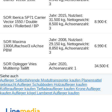
3
Jahr: 2015, Nutzlast:
SOR Iberica SP71 Carrier
31.500 kg, Nettogewicht:
Vector 1550 / Double
8.900 €
8.500 kg, Achsenanzahl:
stock / Rollerbed / BP
3
Jahr: 2008, Nutzlast:
SOR Maxima
29.150 kg, Nettogewicht:
1300/Liftachse/3 xAchse
6.990 €
8.850 kg, Achsenanzahl:
PBW
3
SOR Oplegger Vries
Jahr: 2020,
34.500 €
Multitemp Taillift
Achsenanzahl: 1
Siehe auch
Auflieger
Selbstfahrende Modultransporter kaufen
Planensattel
gebraucht
Auflieger Schubboden
Holzauflieger kaufen
Kofferauflieger kaufen
Tiefladeauflieger kaufen
Krone Auflieger
kaufen
Auflieger kögel
Lamberet Auflieger kaufen