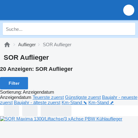
Auflieger
SOR Auflieger
SOR Auflieger
20 Anzeigen:
SOR Auflieger
Filter
Sortierung
:
Anzeigendatum
Anzeigendatum
Teuerste zuerst
Günstigste zuerst
Baujahr - neueste
zuerst
Baujahr - älteste zuerst
Km-Stand ⬊
Km-Stand ⬈