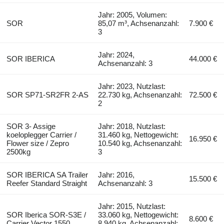
Jahr: 2005, Volumen:
SOR
85,07 m³, Achsenanzahl:
7.900 €
3
Jahr: 2024,
SOR IBERICA
44.000 €
Achsenanzahl: 3
Jahr: 2023, Nutzlast:
SOR SP71-SR2FR 2-AS
22.730 kg, Achsenanzahl:
72.500 €
2
SOR 3- Assige
Jahr: 2018, Nutzlast:
koeloplegger Carrier /
31.460 kg, Nettogewicht:
16.950 €
Flower size / Zepro
10.540 kg, Achsenanzahl:
2500kg
3
SOR IBERICA SA Trailer
Jahr: 2016,
15.500 €
Reefer Standard Straight
Achsenanzahl: 3
Jahr: 2015, Nutzlast:
SOR Iberica SOR-S3E /
33.060 kg, Nettogewicht:
8.600 €
Carrier Vector 1550
8.940 kg, Achsenanzahl: