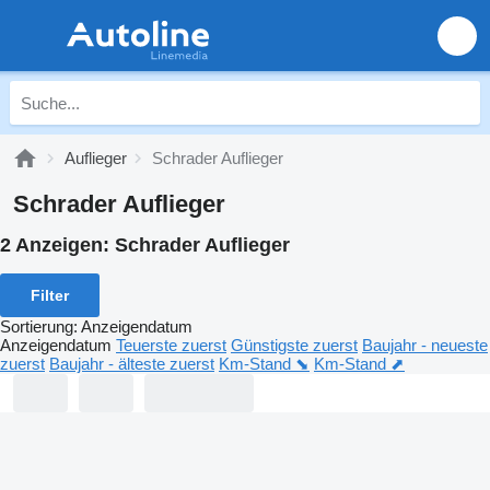
Auflieger
Schrader Auflieger
Schrader Auflieger
2 Anzeigen:
Schrader Auflieger
Filter
Sortierung
:
Anzeigendatum
Anzeigendatum
Teuerste zuerst
Günstigste zuerst
Baujahr - neueste
zuerst
Baujahr - älteste zuerst
Km-Stand ⬊
Km-Stand ⬈