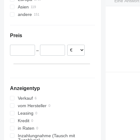
Eine Antwor
Gießen
Hennigsdorf
alle anzeigen
Asien
Niederlande
Cottbus
andere
Spanien
Türkei
Polen
Vereinigte Arabische Emirate
Ukraine
Norwegen
Brasilien
China
Preis
Italien
Moldawien
Usbekistan
Belgien
Argentinien
Kirgisistan
–
Estland
Aserbaidschan
Litauen
alle anzeigen
Anzeigentyp
Verkauf
vom Hersteller
Leasing
Kredit
in Raten
Inzahlungnahme (Tausch mit