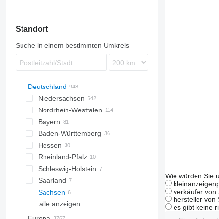
Mitos
Stratos
Standort
Suche in einem bestimmten Umkreis
Deutschland
Niedersachsen
Nordrhein-Westfalen
Göttingen
Bayern
Bovenden
Düsseldorf
Baden-Württemberg
Hannover
Hamm
München
Hessen
Oldenburg
Lemgo
Regensburg
Stuttgart
Rheinland-Pfalz
Meppen
Aachen
Landshut
Jestetten
Gross-Umstadt
Schleswig-Holstein
Sittensen
Köln
Bayreuth
Karlsruhe
Darmstadt
Mainz
Wie würden Sie u
Saarland
Salzgitter
Paderborn
Nürnberg
Tübingen
Kassel
Koblenz
Kiel
kleinanzeigenp
verkäufer von 
Sachsen
Osnabrück
Siegen
Kastl
Heilbronn
Burghaun
Trier
Preetz
Saarbrücken
hersteller von
alle anzeigen
Halver
Moosburg an der Isar
Grenzach-Wyhlen
Groß-Gerau
Bendorf
Grossenaspe
Chemnitz
Potsdam
Magdeburg
Hamburg
Schwerin
Buttelstedt
Bremen
alle anzeigen
es gibt keine r
Augsburg
Mannheim
Eschenburg
Nartum
Oranienburg
Rostock
alle anzeigen
Europa