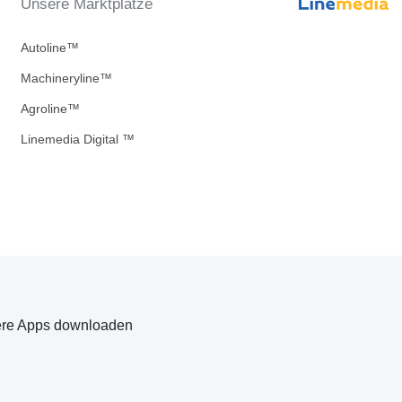
Unsere Marktplätze
Autoline™
Machineryline™
Agroline™
Linemedia Digital ™
re Apps downloaden