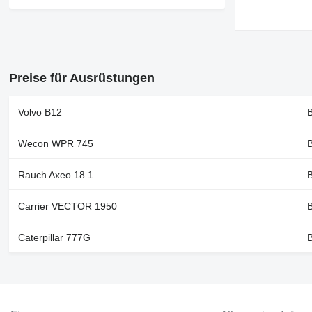
Preise für Ausrüstungen
Volvo B12
B
Wecon WPR 745
B
Rauch Axeo 18.1
B
Carrier VECTOR 1950
B
Caterpillar 777G
B