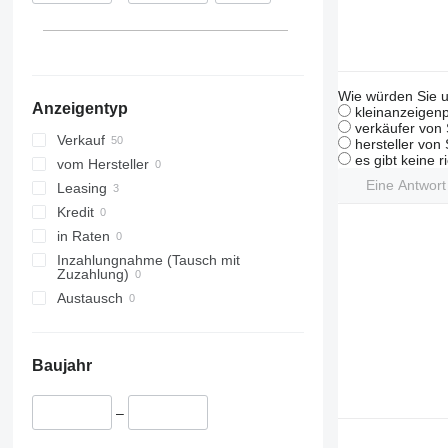
Wie würden Sie u
Anzeigentyp
kleinanzeigenp
verkäufer von 
Verkauf
hersteller von
es gibt keine r
vom Hersteller
Eine Antwor
Leasing
Kredit
in Raten
Inzahlungnahme (Tausch mit
Zuzahlung)
Austausch
Baujahr
–