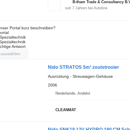
B-tham Trade & Consultancy B.
seit
7
Jahren bei Autoline
nser Portal kurz beschreiben?
ortal
Spezialtechnik
 Spezialtechnik
ichtige Antwort
t auswählen
Nido STRATOS 5m³ zoutstrooier
Ausrüstung - Streuwagen-Gehäuse
2006
Niederlande, Andelst
CLEANMAT
Nido SNK18 12V HYDRO 180 CM Schn