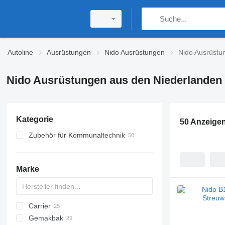
Autoline
Ausrüstungen
Nido Ausrüstungen
Nido Ausrüstu
Nido Ausrüstungen aus den Niederlanden
Kategorie
50 Anzeige
Zubehör für Kommunaltechnik
Schneeschilder
Streuwagen-Gehäuse
Marke
Kehrbürsten
Sandstreuer
Carrier
Gemakbak
MAXIMA
572G
CF
F-series
700-series