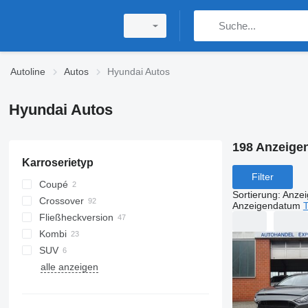
Autoline
Autos
Hyundai Autos
Hyundai Autos
198 Anzeige
Karroserietyp
Filter
Coupé
Sortierung
:
Anze
Crossover
Anzeigendatum
T
Fließheckversion
Kombi
SUV
alle anzeigen