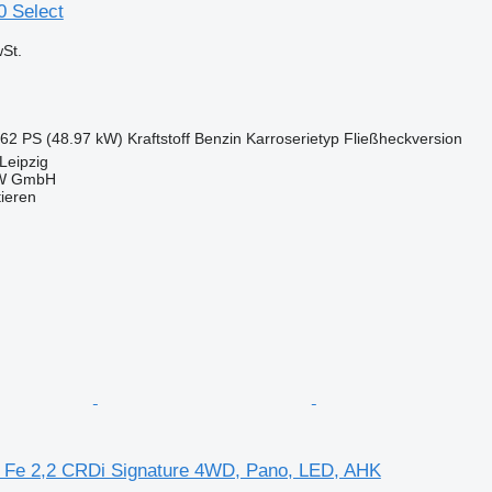
0 Select
St.
.62 PS (48.97 kW)
Kraftstoff
Benzin
Karroserietyp
Fließheckversion
Leipzig
KW GmbH
tieren
 Fe 2,2 CRDi Signature 4WD, Pano, LED, AHK