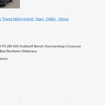
w Trend Mild-Hybrid, Navi, DAB+, Klima
0 PS (88 kW)
Kraftstoff
Benzin
Karroserietyp
Crossover
 Bad Bentheim-Gildehaus
tieren