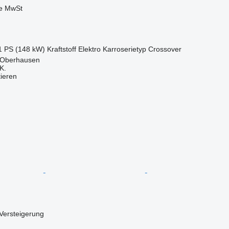
ve MwSt
1 PS (148 kW)
Kraftstoff
Elektro
Karroserietyp
Crossover
 Oberhausen
K.
tieren
Versteigerung