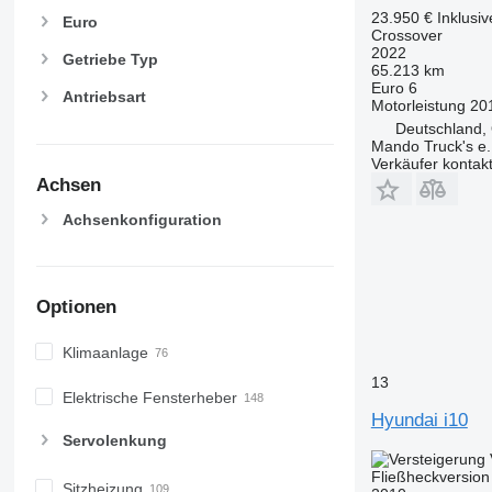
23.950 €
Inklusi
Euro
Crossover
2022
Getriebe Typ
65.213 km
Euro 6
Antriebsart
Motorleistung
20
Deutschland,
Mando Truck's e.
Verkäufer kontak
Achsen
Achsenkonfiguration
Optionen
Klimaanlage
13
Elektrische Fensterheber
Hyundai i10
Servolenkung
Fließheckversion
Sitzheizung