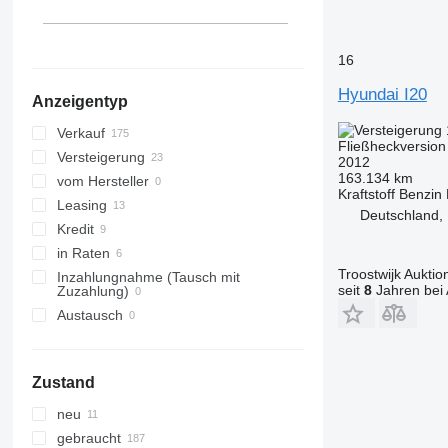
Yaris
bZ
16
Hyundai I20
Anzeigentyp
Verkauf
Fließheckversion
Versteigerung
2012
163.134 km
vom Hersteller
Kraftstoff
Benzin
Leasing
Deutschland, 
Kredit
in Raten
Troostwijk Aukt
Inzahlungnahme (Tausch mit
seit
8
Jahren bei 
Zuzahlung)
Austausch
Zustand
neu
gebraucht