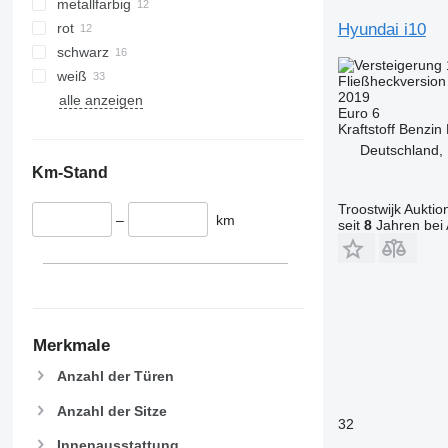
metallfarbig
Hyundai i10
rot
schwarz
weiß
Fließheckversion
2019
alle anzeigen
Euro 6
Kraftstoff
Benzin
Deutschland, 
Km-Stand
Troostwijk Aukt
–
km
seit
8
Jahren bei 
Merkmale
Anzahl der Türen
Anzahl der Sitze
32
Innenausstattung