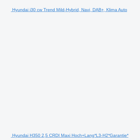
Hyundai i30 cw Trend Mild-Hybrid, Navi, DAB+, Klima Auto
Hyundai H350 2,5 CRDI Maxi Hoch+Lang*L3-H2*Garantie*