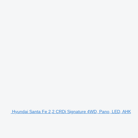
Hyundai Santa Fe 2,2 CRDi Signature 4WD, Pano, LED, AHK