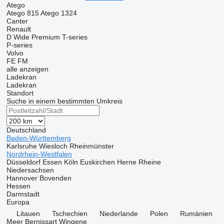
Atego
Atego 815
Atego 1324
Canter
Renault
D Wide
Premium
T-series
P-series
Volvo
FE
FM
alle anzeigen
Ladekran
Ladekran
Standort
Suche in einem bestimmten Umkreis
Deutschland
Baden-Württemberg
Karlsruhe
Wiesloch
Rheinmünster
Nordrhein-Westfalen
Düsseldorf
Essen
Köln
Euskirchen
Herne
Rheine
Niedersachsen
Hannover
Bovenden
Hessen
Darmstadt
Europa
Litauen
Tschechien
Niederlande
Polen
Rumänien
Meer
Bernissart
Wingene