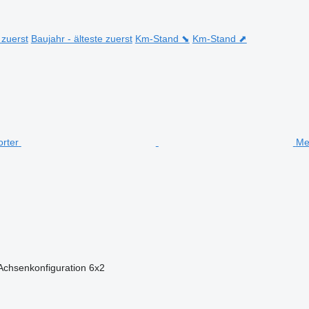
 zuerst
Baujahr - älteste zuerst
Km-Stand ⬊
Km-Stand ⬈
Me
Achsenkonfiguration
6x2