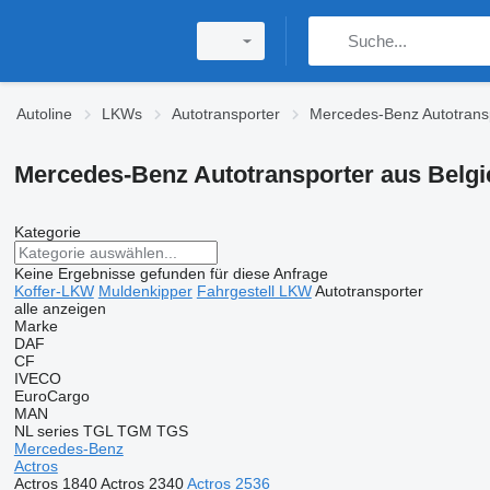
Autoline
LKWs
Autotransporter
Mercedes-Benz Autotrans
Mercedes-Benz Autotransporter aus Belgi
Kategorie
Keine Ergebnisse gefunden für diese Anfrage
Koffer-LKW
Muldenkipper
Fahrgestell LKW
Autotransporter
alle anzeigen
Marke
DAF
CF
IVECO
EuroCargo
MAN
NL series
TGL
TGM
TGS
Mercedes-Benz
Actros
Actros 1840
Actros 2340
Actros 2536