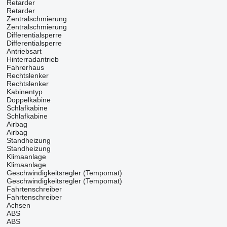
Retarder
Retarder
Zentralschmierung
Zentralschmierung
Differentialsperre
Differentialsperre
Antriebsart
Hinterradantrieb
Fahrerhaus
Rechtslenker
Rechtslenker
Kabinentyp
Doppelkabine
Schlafkabine
Schlafkabine
Airbag
Airbag
Standheizung
Standheizung
Klimaanlage
Klimaanlage
Geschwindigkeitsregler (Tempomat)
Geschwindigkeitsregler (Tempomat)
Fahrtenschreiber
Fahrtenschreiber
Achsen
ABS
ABS