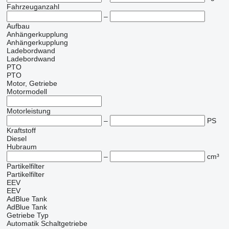
Fahrzeuganzahl
–
Aufbau
Anhängerkupplung
Anhängerkupplung
Ladebordwand
Ladebordwand
PTO
PTO
Motor, Getriebe
Motormodell
Motorleistung
–
PS
Kraftstoff
Diesel
Hubraum
–
cm³
Partikelfilter
Partikelfilter
EEV
EEV
AdBlue Tank
AdBlue Tank
Getriebe Typ
Automatik
Schaltgetriebe