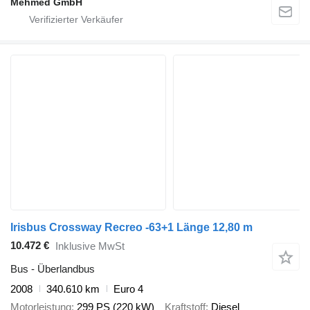
Mehmed GmbH
Irisbus Crossway Recreo -63+1 Länge 12,80 m
10.472 €
Inklusive MwSt
Bus - Überlandbus
2008
340.610 km
Euro 4
Motorleistung
299 PS (220 kW)
Kraftstoff
Diesel