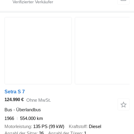
Setra S 7
124.990 €
Ohne MwSt.
Bus - Überlandbus
1966
554.000 km
Motorleistung
135 PS (99 kW)
Kraftstoff
Diesel
Anzahl der Sitze
26
Anzahl der Türen
1