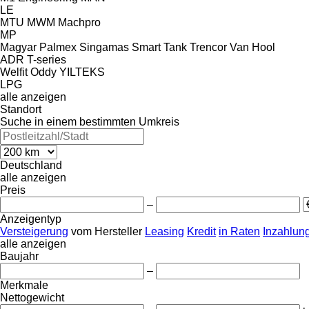
LE
MTU
MWM
Machpro
MP
Magyar
Palmex
Singamas
Smart
Tank
Trencor
Van Hool
ADR
T-series
Welfit Oddy
YILTEKS
LPG
alle anzeigen
Standort
Suche in einem bestimmten Umkreis
Deutschland
alle anzeigen
Preis
–
Anzeigentyp
Versteigerung
vom Hersteller
Leasing
Kredit
in Raten
Inzahlun
alle anzeigen
Baujahr
–
Merkmale
Nettogewicht