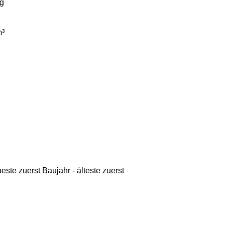
g
³
ueste zuerst
Baujahr - älteste zuerst