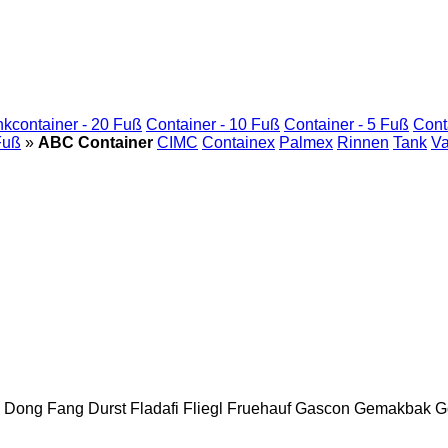
nkcontainer - 20 Fuß
Container - 10 Fuß
Container - 5 Fuß
Cont
Fuß
»
ABC Container
CIMC
Containex
Palmex
Rinnen
Tank
Va
Dong Fang
Durst
Fladafi
Fliegl
Fruehauf
Gascon
Gemakbak
G