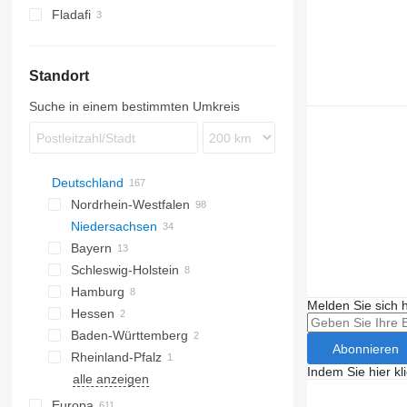
Fladafi
Standort
Suche in einem bestimmten Umkreis
Deutschland
Nordrhein-Westfalen
Niedersachsen
Dormagen
Bayern
Herne
Göttingen
Schleswig-Holstein
Bonn
Groß Ippener
Nürnberg
Hamburg
Bielefeld
Sittensen
Marktredwitz
Kiel
Melden Sie sich 
Hessen
Lemgo
Oldenburg
Erlangen
Grossenaspe
Hamburg
Baden-Württemberg
Bovenden
Regensburg
Bensheim
Abonnieren
Rheinland-Pfalz
Salzgitter
Augsburg
Karlsruhe
Indem Sie hier kl
alle anzeigen
Stutensee
Potsdam
Europa