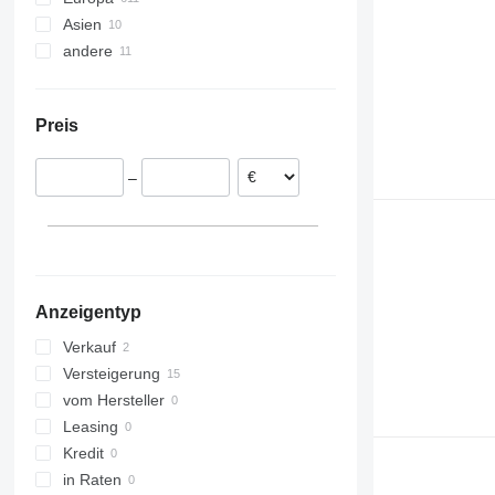
Asien
Vereinigtes Königreich
andere
Niederlande
Türkei
Spanien
Usbekistan
Ukraine
Rumänien
Georgien
Ghana
Preis
Polen
Chile
Dänemark
–
Frankreich
Italien
alle anzeigen
Anzeigentyp
Verkauf
Versteigerung
vom Hersteller
Leasing
Kredit
in Raten