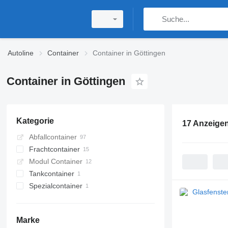
Autoline
Container
Container in Göttingen
Container in Göttingen
Kategorie
17 Anzeige
Abfallcontainer
Frachtcontainer
Modul Container
Container - 20 Fuß
Tankcontainer
Container - 8 Fuß
Spezialcontainer
Container - 10 Fuß
Tankcontainer - 20 Fuß
Container - 5 Fuß
Marke