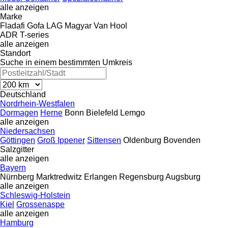
alle anzeigen
Marke
Fladafi
Gofa
LAG
Magyar
Van Hool
ADR
T-series
alle anzeigen
Standort
Suche in einem bestimmten Umkreis
Deutschland
Nordrhein-Westfalen
Dormagen
Herne
Bonn
Bielefeld
Lemgo
alle anzeigen
Niedersachsen
Göttingen
Groß Ippener
Sittensen
Oldenburg
Bovenden
Salzgitter
alle anzeigen
Bayern
Nürnberg
Marktredwitz
Erlangen
Regensburg
Augsburg
alle anzeigen
Schleswig-Holstein
Kiel
Grossenaspe
alle anzeigen
Hamburg