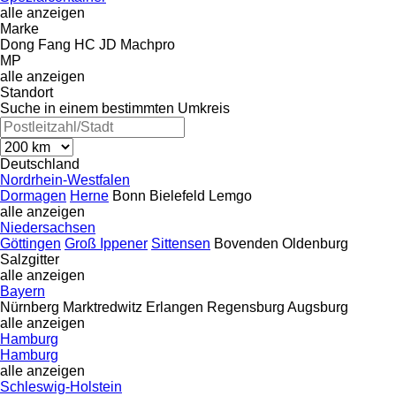
alle anzeigen
Marke
Dong Fang
HC
JD
Machpro
MP
alle anzeigen
Standort
Suche in einem bestimmten Umkreis
Deutschland
Nordrhein-Westfalen
Dormagen
Herne
Bonn
Bielefeld
Lemgo
alle anzeigen
Niedersachsen
Göttingen
Groß Ippener
Sittensen
Bovenden
Oldenburg
Salzgitter
alle anzeigen
Bayern
Nürnberg
Marktredwitz
Erlangen
Regensburg
Augsburg
alle anzeigen
Hamburg
Hamburg
alle anzeigen
Schleswig-Holstein