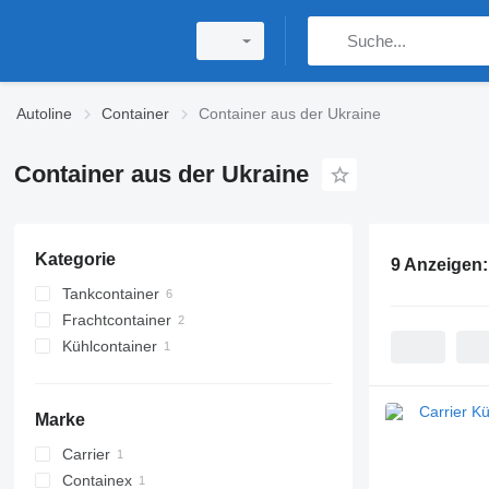
Autoline
Container
Container aus der Ukraine
Container aus der Ukraine
Kategorie
9 Anzeigen
Tankcontainer
Frachtcontainer
Tankcontainer - 20 Fuß
Kühlcontainer
Tankcontainer - 30 Fuß
Container - 40 Fuß
Kühlcontainer - 40 Fuß
Marke
Carrier
Containex