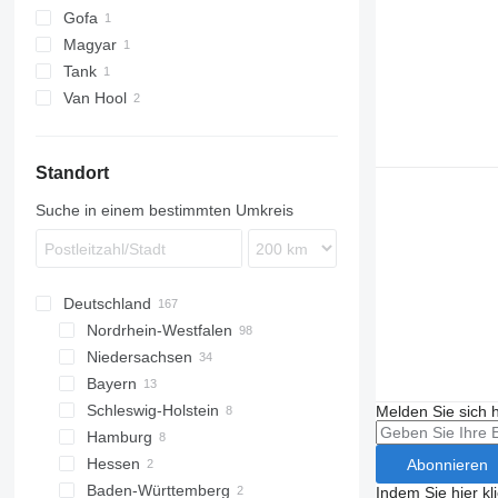
Gofa
Magyar
Tank
Van Hool
ADR
T-series
Standort
Suche in einem bestimmten Umkreis
Deutschland
Nordrhein-Westfalen
Niedersachsen
Dormagen
Bayern
Herne
Göttingen
Schleswig-Holstein
Bonn
Groß Ippener
Nürnberg
Melden Sie sich 
Hamburg
Bielefeld
Sittensen
Marktredwitz
Kiel
Hessen
Lemgo
Oldenburg
Erlangen
Grossenaspe
Hamburg
Abonnieren
Baden-Württemberg
Bovenden
Regensburg
Bensheim
Indem Sie hier kl