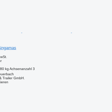
 Singamas
wSt.
er
580 kg
Achsenanzahl
3
Peuerbach
 Trailer GmbH.
tieren