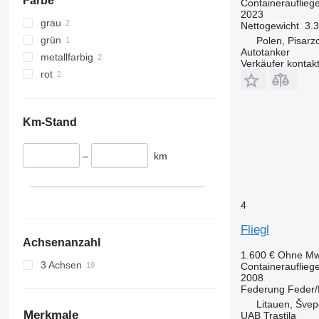
Farbe
Containerauflieg
2023
grau
Nettogewicht
3.
grün
Polen, Pisarz
Autotanker
metallfarbig
Verkäufer kontak
rot
Km-Stand
–
km
4
Fliegl
Achsenanzahl
1.600 €
Ohne Mw
3 Achsen
Containerauflieg
2008
Federung
Feder/
Litauen, Švepe
Merkmale
UAB Trastila