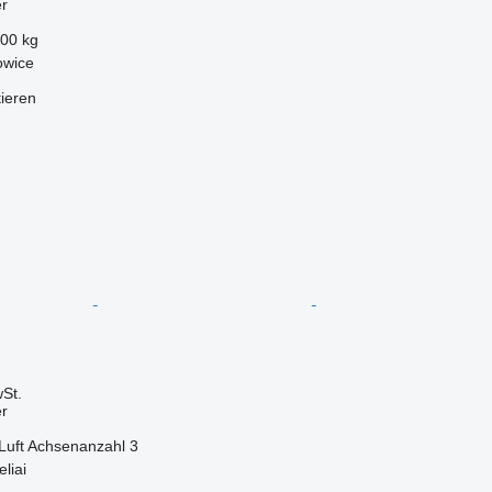
er
300 kg
owice
tieren
St.
er
Luft
Achsenanzahl
3
liai