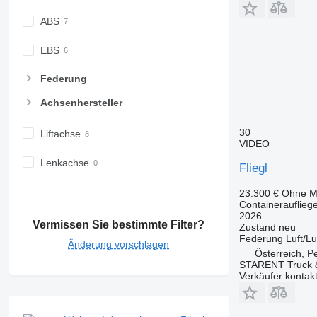
ABS
EBS
Federung
Achsenhersteller
30
Liftachse
VIDEO
Lenkachse
Fliegl
23.300 €
Ohne M
Containerauflieg
2026
Vermissen Sie bestimmte Filter?
Zustand
neu
Federung
Luft/Lu
Änderung vorschlagen
Österreich, 
STARENT Truck &
Verkäufer kontak