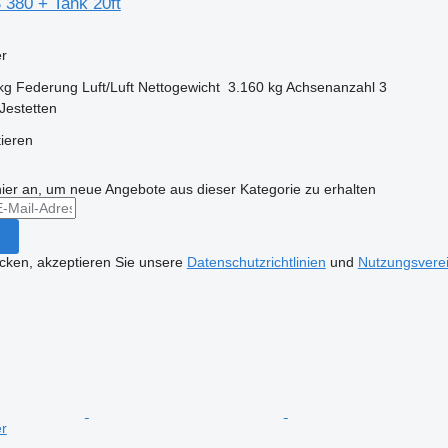
 380 + Tank 20ft
er
kg
Federung
Luft/Luft
Nettogewicht
3.160 kg
Achsenanzahl
3
Jestetten
tieren
hier an, um neue Angebote aus dieser Kategorie zu erhalten
icken, akzeptieren Sie unsere
Datenschutzrichtlinien
und
Nutzungsvere
er