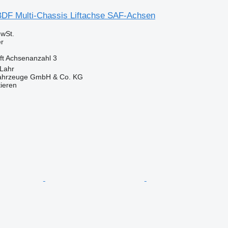
BDF Multi-Chassis Liftachse SAF-Achsen
wSt.
er
ft
Achsenanzahl
3
 Lahr
fahrzeuge GmbH & Co. KG
tieren