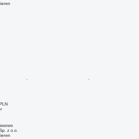
tieren
 PLN
er
sławowo
p. z o.o.
tieren