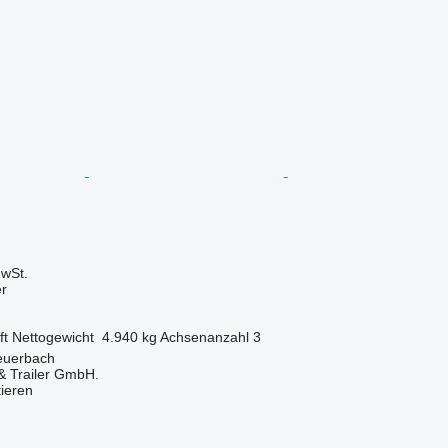
wSt.
er
ft
Nettogewicht
4.940 kg
Achsenanzahl
3
Peuerbach
 Trailer GmbH.
tieren