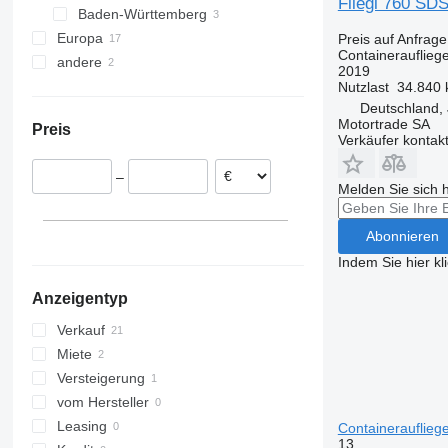
Fliegl 760 SDS
Baden-Württemberg
Europa
Stuttgart
Preis auf Anfrage
Containerauflieg
andere
Jestetten
Niederlande
2019
Karlsruhe
Polen
Ukraine
Nutzlast
34.840 
Deutschland, 
Österreich
Moldawien
Motortrade SA
Preis
Finnland
Verkäufer kontak
Rumänien
–
Litauen
Melden Sie sich 
Abonnieren
Indem Sie hier kl
Anzeigentyp
Verkauf
Miete
Versteigerung
vom Hersteller
Leasing
Containerauflieg
13