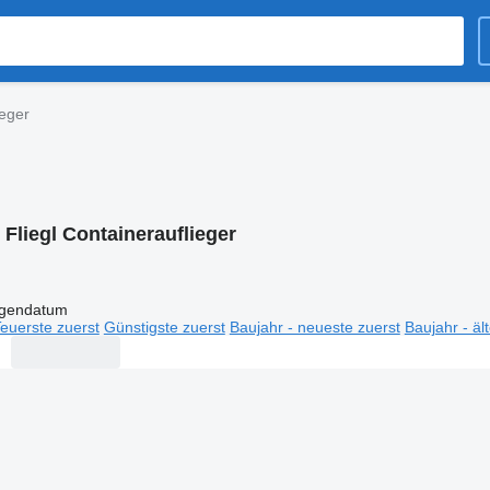
ieger
:
Fliegl Containerauflieger
igendatum
euerste zuerst
Günstigste zuerst
Baujahr - neueste zuerst
Baujahr - äl