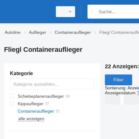
Autoline
Auflieger
Containerauflieger
Fliegl Containeraufl
Fliegl Containerauflieger
22 Anzeigen
Kategorie
Filter
Sortierung
:
Anze
Anzeigendatum
T
Schiebeplanenauflieger
Kippauflieger
Containerauflieger
alle anzeigen