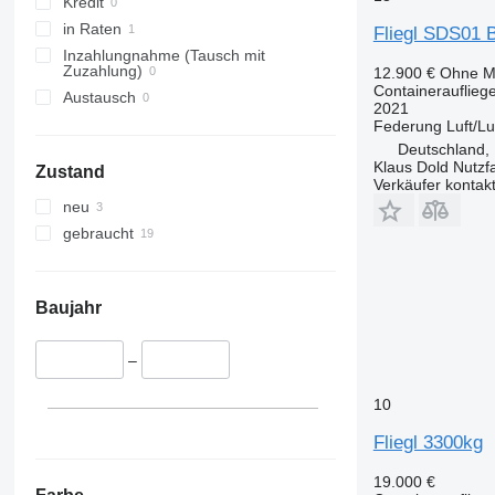
Kredit
in Raten
Fliegl SDS01 
Inzahlungnahme (Tausch mit
Zuzahlung)
12.900 €
Ohne M
Containerauflieg
Austausch
2021
Federung
Luft/Lu
Deutschland,
Klaus Dold Nutz
Zustand
Verkäufer kontak
neu
gebraucht
Baujahr
–
10
Fliegl 3300kg
19.000 €