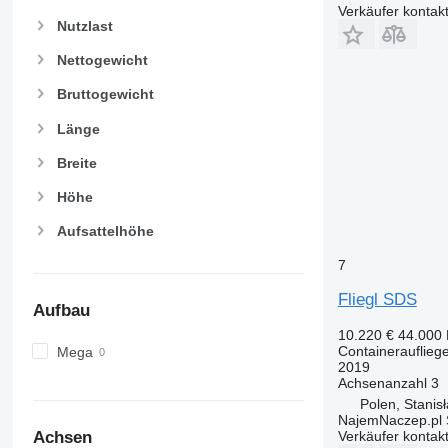
Verkäufer kontak
Nutzlast
Nettogewicht
Bruttogewicht
Länge
Breite
Höhe
Aufsattelhöhe
7
Fliegl SDS
Aufbau
10.220 €
44.000
Containerauflieg
Mega
2019
Achsenanzahl
3
Polen, Stani
NajemNaczep.pl S
Achsen
Verkäufer kontak