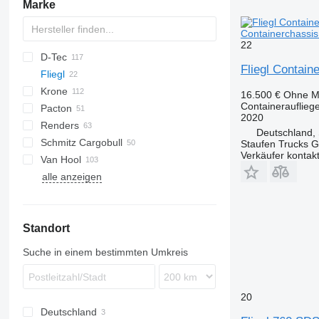
Marke
Containerchassis
22
D-Tec
2 series
ADR
CCS
Fliegl Contain
Fliegl
3 series
BPO
CT
EF
ADR
Krone
4 series
FT
Sliding
OPL
SDS
T-series
SB
16.500 €
Ohne M
Containerauflieg
Pacton
5 series
Stack
OPP
SD
SC
S 24
0-2
G-series
SL
S-series
SDS 350
2020
Renders
SDC
XS
SW
0-3
ET3
SDS 380
Deutschland, 
Schmitz Cargobull
O-3
T-series
Euro
Kaiser
Staufen Trucks
Verkäufer kontak
Van Hool
TXC
ROC
S-series
SPA
CS
SP
alle anzeigen
SCB
A-series
LPRS
NS
38
SCF
ADR
SCS
EX
Standort
SGF
Suche in einem bestimmten Umkreis
20
Deutschland