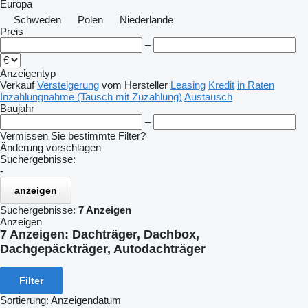
Europa
Schweden
Polen
Niederlande
Preis
–
Anzeigentyp
Verkauf
Versteigerung
vom Hersteller
Leasing
Kredit
in Raten
Inzahlungnahme (Tausch mit Zuzahlung)
Austausch
Baujahr
–
Vermissen Sie bestimmte Filter?
Änderung vorschlagen
Suchergebnisse:
-
anzeigen
Suchergebnisse:
7 Anzeigen
Anzeigen
7 Anzeigen:
Dachträger, Dachbox,
Dachgepäckträger, Autodachträger
Filter
Sortierung
:
Anzeigendatum