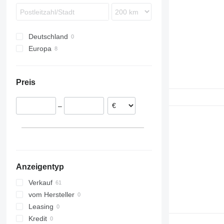
i-Series
Transit
Vito
Master
Tiguan
Megane
Transporter
Scenic
Deutschland
Trafic
Europa
Twingo
Litauen
Zoe
Polen
Preis
Portugal
Niederlande
–
Spanien
Anzeigentyp
Verkauf
vom Hersteller
Leasing
Kredit