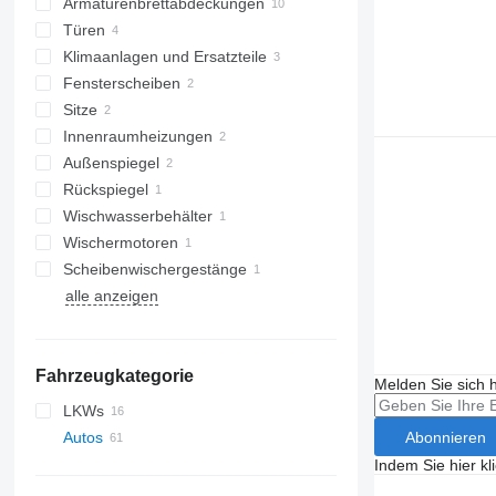
Armaturenbrettabdeckungen
Türen
Klimaanlagen und Ersatzteile
Fensterscheiben
Klimakompressoren
Sitze
sonstige Teile für Klimaanlagen
Seitenscheiben
Innenraumheizungen
Außenspiegel
Rückspiegel
Wischwasserbehälter
Wischermotoren
Scheibenwischergestänge
alle anzeigen
Fahrzeugkategorie
Melden Sie sich 
LKWs
Abonnieren
Autos
Indem Sie hier kl