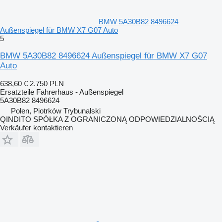
BMW 5A30B82 8496624
Außenspiegel für BMW X7 G07 Auto
5
BMW 5A30B82 8496624 Außenspiegel für BMW X7 G07
Auto
638,60 €
2.750 PLN
Ersatzteile Fahrerhaus - Außenspiegel
5A30B82 8496624
Polen, Piotrków Trybunalski
QINDITO SPÓŁKA Z OGRANICZONĄ ODPOWIEDZIALNOŚCIĄ
Verkäufer kontaktieren