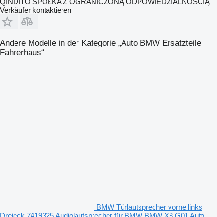
QINDITO SPÓŁKA Z OGRANICZONĄ ODPOWIEDZIALNOŚCIĄ
Verkäufer kontaktieren
Andere Modelle in der Kategorie „Auto BMW Ersatzteile
Fahrerhaus“
BMW Türlautsprecher vorne links
Dreieck 7419325 Audiolautsprecher für BMW BMW X3 G01 Auto