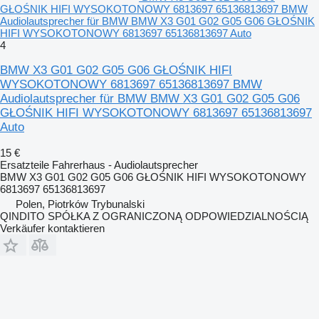
GŁOŚNIK HIFI WYSOKOTONOWY 6813697 65136813697 BMW
Audiolautsprecher für BMW BMW X3 G01 G02 G05 G06 GŁOŚNIK
HIFI WYSOKOTONOWY 6813697 65136813697 Auto
4
BMW X3 G01 G02 G05 G06 GŁOŚNIK HIFI
WYSOKOTONOWY 6813697 65136813697 BMW
Audiolautsprecher für BMW BMW X3 G01 G02 G05 G06
GŁOŚNIK HIFI WYSOKOTONOWY 6813697 65136813697
Auto
15 €
Ersatzteile Fahrerhaus - Audiolautsprecher
BMW X3 G01 G02 G05 G06 GŁOŚNIK HIFI WYSOKOTONOWY
6813697 65136813697
Polen, Piotrków Trybunalski
QINDITO SPÓŁKA Z OGRANICZONĄ ODPOWIEDZIALNOŚCIĄ
Verkäufer kontaktieren