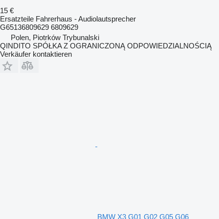
15 €
Ersatzteile Fahrerhaus - Audiolautsprecher
G65136809629 6809629
Polen, Piotrków Trybunalski
QINDITO SPÓŁKA Z OGRANICZONĄ ODPOWIEDZIALNOŚCIĄ
Verkäufer kontaktieren
BMW X3 G01 G02 G05 G06