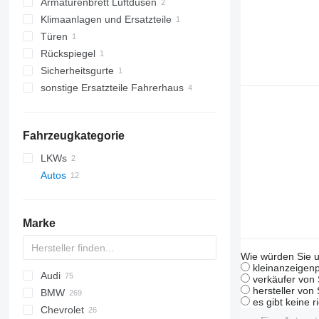
Armaturenbrett Luftdüsen
Klimaanlagen und Ersatzteile
Türen
Autoklimaanlagen
Rückspiegel
Sicherheitsgurte
sonstige Ersatzteile Fahrerhaus
Fahrzeugkategorie
LKWs
Autos
Marke
Wie würden Sie u
kleinanzeigenp
Audi
verkäufer von 
hersteller von
BMW
A-series
es gibt keine r
Chevrolet
Q-series
1-Series