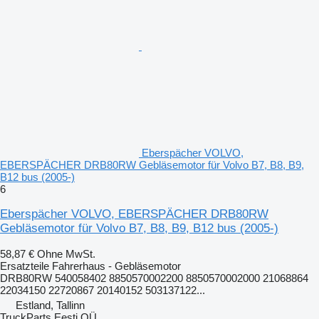
Eberspächer VOLVO,
EBERSPÄCHER DRB80RW Gebläsemotor für Volvo B7, B8, B9,
B12 bus (2005-)
6
Eberspächer VOLVO, EBERSPÄCHER DRB80RW
Gebläsemotor für Volvo B7, B8, B9, B12 bus (2005-)
58,87 €
Ohne MwSt.
Ersatzteile Fahrerhaus - Gebläsemotor
DRB80RW 540058402 8850570002200 8850570002000 21068864
22034150 22720867 20140152 503137122...
Estland, Tallinn
TruckParts Eesti OÜ