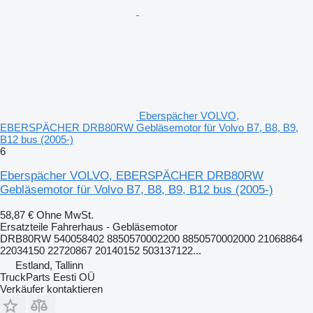
Eberspächer VOLVO,
EBERSPÄCHER DRB80RW Gebläsemotor für Volvo B7, B8, B9,
B12 bus (2005-)
6
Eberspächer VOLVO, EBERSPÄCHER DRB80RW
Gebläsemotor für Volvo B7, B8, B9, B12 bus (2005-)
58,87 €
Ohne MwSt.
Ersatzteile Fahrerhaus - Gebläsemotor
DRB80RW 540058402 8850570002200 8850570002000 21068864
22034150 22720867 20140152 503137122...
Estland, Tallinn
TruckParts Eesti OÜ
Verkäufer kontaktieren