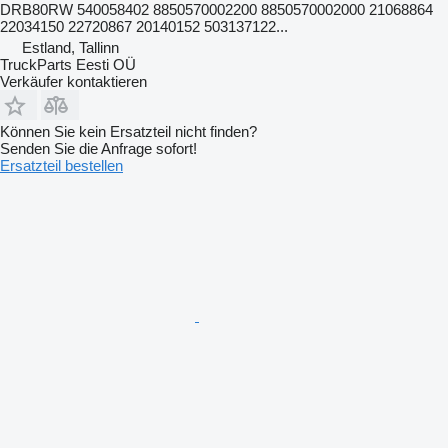
DRB80RW 540058402 8850570002200 8850570002000 21068864
22034150 22720867 20140152 503137122...
Estland, Tallinn
TruckParts Eesti OÜ
Verkäufer kontaktieren
Können Sie kein Ersatzteil nicht finden?
Senden Sie die Anfrage sofort!
Ersatzteil bestellen