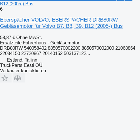
B12 (2005-) Bus
6
Eberspächer VOLVO, EBERSPÄCHER DRB80RW
Gebläsemotor für Volvo B7, B8, B9, B12 (2005-) Bus
58,87 €
Ohne MwSt.
Ersatzteile Fahrerhaus - Gebläsemotor
DRB80RW 540058402 8850570002200 8850570002000 21068864
22034150 22720867 20140152 503137122...
Estland, Tallinn
TruckParts Eesti OÜ
Verkäufer kontaktieren