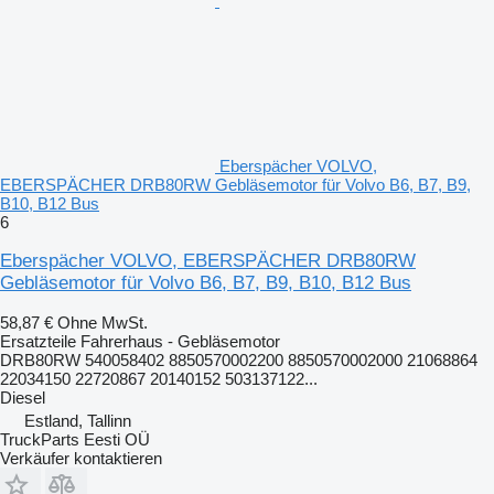
Eberspächer VOLVO,
EBERSPÄCHER DRB80RW Gebläsemotor für Volvo B6, B7, B9,
B10, B12 Bus
6
Eberspächer VOLVO, EBERSPÄCHER DRB80RW
Gebläsemotor für Volvo B6, B7, B9, B10, B12 Bus
58,87 €
Ohne MwSt.
Ersatzteile Fahrerhaus - Gebläsemotor
DRB80RW 540058402 8850570002200 8850570002000 21068864
22034150 22720867 20140152 503137122...
Diesel
Estland, Tallinn
TruckParts Eesti OÜ
Verkäufer kontaktieren