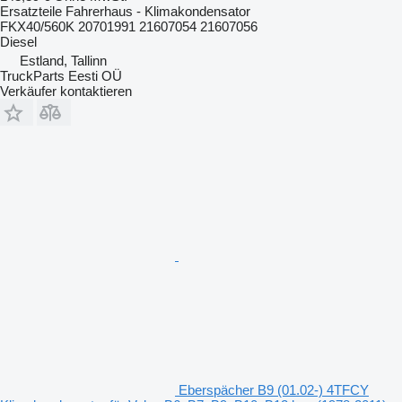
Ersatzteile Fahrerhaus - Klimakondensator
FKX40/560K 20701991 21607054 21607056
Diesel
Estland, Tallinn
TruckParts Eesti OÜ
Verkäufer kontaktieren
Eberspächer B9 (01.02-) 4TFCY