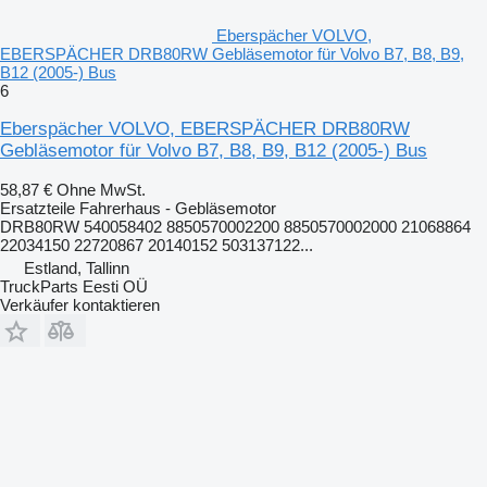
Eberspächer VOLVO,
EBERSPÄCHER DRB80RW Gebläsemotor für Volvo B7, B8, B9,
B12 (2005-) Bus
6
Eberspächer VOLVO, EBERSPÄCHER DRB80RW
Gebläsemotor für Volvo B7, B8, B9, B12 (2005-) Bus
58,87 €
Ohne MwSt.
Ersatzteile Fahrerhaus - Gebläsemotor
DRB80RW 540058402 8850570002200 8850570002000 21068864
22034150 22720867 20140152 503137122...
Estland, Tallinn
TruckParts Eesti OÜ
Verkäufer kontaktieren