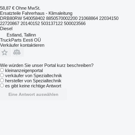
58,87 €
Ohne MwSt.
Ersatzteile Fahrerhaus - Klimaleitung
DRB80RW 540058402 8850570002200 21068864 22034150
22720867 20140152 503137122 500023566
Diesel
Estland, Tallinn
TruckParts Eesti OÜ
Verkäufer kontaktieren
Wie würden Sie unser Portal kurz beschreiben?
kleinanzeigenportal
verkäufer von Spezialtechnik
hersteller von Spezialtechnik
es gibt keine richtige Antwort
Eine Antwort auswählen