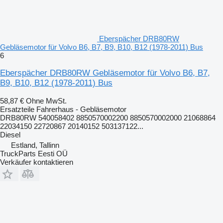
Eberspächer DRB80RW
Gebläsemotor für Volvo B6, B7, B9, B10, B12 (1978-2011) Bus
6
Eberspächer DRB80RW Gebläsemotor für Volvo B6, B7,
B9, B10, B12 (1978-2011) Bus
58,87 €
Ohne MwSt.
Ersatzteile Fahrerhaus - Gebläsemotor
DRB80RW 540058402 8850570002200 8850570002000 21068864
22034150 22720867 20140152 503137122...
Diesel
Estland, Tallinn
TruckParts Eesti OÜ
Verkäufer kontaktieren