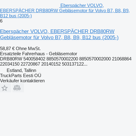
Eberspächer VOLVO,
EBERSPÄCHER DRB80RW Gebläsemotor für Volvo B7, B8, B9,
B12 bus (2005-)
6
Eberspächer VOLVO, EBERSPÄCHER DRB80RW
Gebläsemotor für Volvo B7, B8, B9, B12 bus (2005-)
58,87 €
Ohne MwSt.
Ersatzteile Fahrerhaus - Gebläsemotor
DRB80RW 540058402 8850570002200 8850570002000 21068864
22034150 22720867 20140152 503137122...
Estland, Tallinn
TruckParts Eesti OÜ
Verkäufer kontaktieren