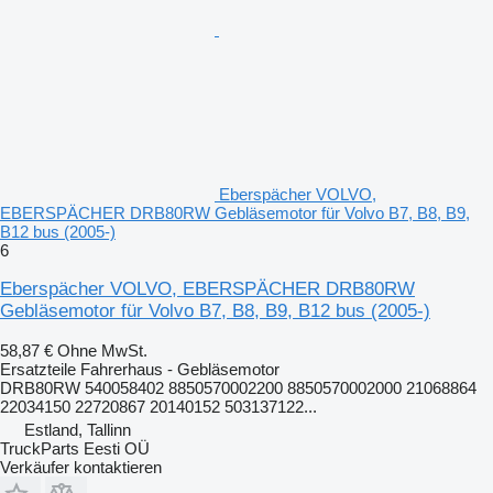
Eberspächer VOLVO,
EBERSPÄCHER DRB80RW Gebläsemotor für Volvo B7, B8, B9,
B12 bus (2005-)
6
Eberspächer VOLVO, EBERSPÄCHER DRB80RW
Gebläsemotor für Volvo B7, B8, B9, B12 bus (2005-)
58,87 €
Ohne MwSt.
Ersatzteile Fahrerhaus - Gebläsemotor
DRB80RW 540058402 8850570002200 8850570002000 21068864
22034150 22720867 20140152 503137122...
Estland, Tallinn
TruckParts Eesti OÜ
Verkäufer kontaktieren