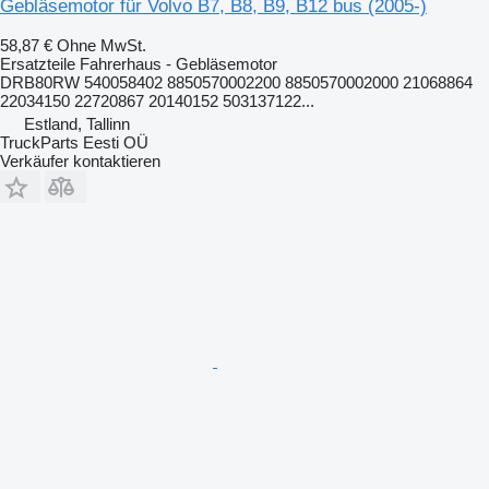
Gebläsemotor für Volvo B7, B8, B9, B12 bus (2005-)
58,87 €
Ohne MwSt.
Ersatzteile Fahrerhaus - Gebläsemotor
DRB80RW 540058402 8850570002200 8850570002000 21068864
22034150 22720867 20140152 503137122...
Estland, Tallinn
TruckParts Eesti OÜ
Verkäufer kontaktieren