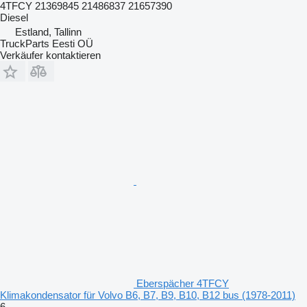
4TFCY 21369845 21486837 21657390
Diesel
Estland, Tallinn
TruckParts Eesti OÜ
Verkäufer kontaktieren
Eberspächer 4TFCY
Klimakondensator für Volvo B6, B7, B9, B10, B12 bus (1978-2011)
6