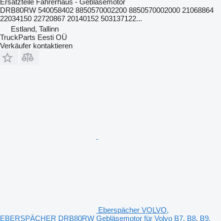
Ersatzteile Fahrerhaus - Gebläsemotor
DRB80RW 540058402 8850570002200 8850570002000 21068864
22034150 22720867 20140152 503137122...
Estland, Tallinn
TruckParts Eesti OÜ
Verkäufer kontaktieren
Eberspächer VOLVO,
EBERSPÄCHER DRB80RW Gebläsemotor für Volvo B7, B8, B9,