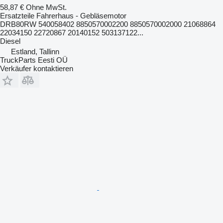
58,87 €
Ohne MwSt.
Ersatzteile Fahrerhaus - Gebläsemotor
DRB80RW 540058402 8850570002200 8850570002000 21068864
22034150 22720867 20140152 503137122...
Diesel
Estland, Tallinn
TruckParts Eesti OÜ
Verkäufer kontaktieren