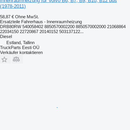
Innenraumheizung für Volvo B6, B7, B9, B10, B12 bus
(1978-2011)
58,87 €
Ohne MwSt.
Ersatzteile Fahrerhaus - Innenraumheizung
DRB80RW 540058402 8850570002200 8850570002000 21068864
22034150 22720867 20140152 503137122...
Diesel
Estland, Tallinn
TruckParts Eesti OÜ
Verkäufer kontaktieren