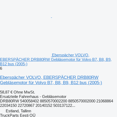
Eberspächer VOLVO,
EBERSPÄCHER DRB80RW Gebläsemotor für Volvo B7, B8, B9,
B12 bus (2005-)
6
Eberspächer VOLVO, EBERSPÄCHER DRB80RW
Gebläsemotor für Volvo B7, B8, B9, B12 bus (2005-)
58,87 €
Ohne MwSt.
Ersatzteile Fahrerhaus - Gebläsemotor
DRB80RW 540058402 8850570002200 8850570002000 21068864
22034150 22720867 20140152 503137122...
Estland, Tallinn
TruckParts Eesti OÜ