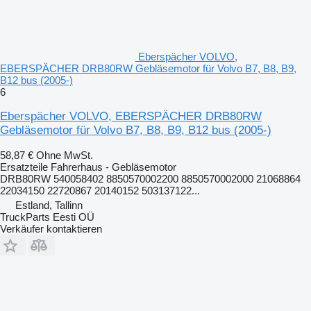
Eberspächer VOLVO,
EBERSPÄCHER DRB80RW Gebläsemotor für Volvo B7, B8, B9,
B12 bus (2005-)
6
Eberspächer VOLVO, EBERSPÄCHER DRB80RW
Gebläsemotor für Volvo B7, B8, B9, B12 bus (2005-)
58,87 €
Ohne MwSt.
Ersatzteile Fahrerhaus - Gebläsemotor
DRB80RW 540058402 8850570002200 8850570002000 21068864
22034150 22720867 20140152 503137122...
Estland, Tallinn
TruckParts Eesti OÜ
Verkäufer kontaktieren