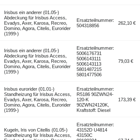
Irisbus ein anderer (01.05-)
Abdeckung für Irisbus Access,
Ersatzteilnummer:
Evadys, Axer, Karosa, Recreo,
262,10 €
504318856
Domino, Agora, Citelis, Eurorider
(1999-)
Ersatzteilnummer:
Irisbus ein anderer (01.05-)
5006176731
Abdeckung für Irisbus Access,
5006143111
Evadys, Axer, Karosa, Recreo,
79,03 €
5006143113
Domino, Agora, Citelis, Eurorider
5801487215
(1999-)
5801477506
Irisbus eurorider (01.01-)
Ersatzteilnummer:
Standheizung für Irisbus Access,
R5186 90ZWN24-
Evadys, Axer, Karosa, Recreo,
120-K
173,39 €
Domino, Agora, Citelis, Eurorider
90ZWN24120K,
(1999-)
Kraftstoff: Diesel
Ersatzteilnummer:
Kugeln, Iris von Citellis (01.05-)
43152D U4814
Standheizung für Irisbus Access,
43150C