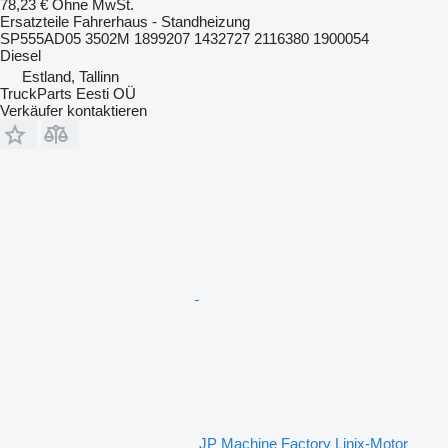
78,23 €
Ohne MwSt.
Ersatzteile Fahrerhaus - Standheizung
SP555AD05 3502M 1899207 1432727 2116380 1900054
Diesel
Estland, Tallinn
TruckParts Eesti OÜ
Verkäufer kontaktieren
JP Machine Factory Linix-Motor