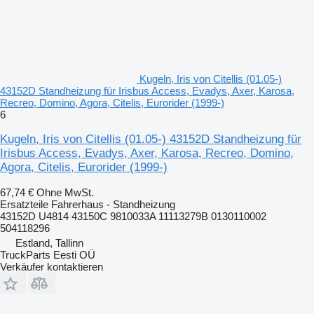
Kugeln, Iris von Citellis (01.05-)
43152D Standheizung für Irisbus Access, Evadys, Axer, Karosa,
Recreo, Domino, Agora, Citelis, Eurorider (1999-)
6
Kugeln, Iris von Citellis (01.05-) 43152D Standheizung für
Irisbus Access, Evadys, Axer, Karosa, Recreo, Domino,
Agora, Citelis, Eurorider (1999-)
67,74 €
Ohne MwSt.
Ersatzteile Fahrerhaus - Standheizung
43152D U4814 43150C 9810033A 11113279B 0130110002
504118296
Estland, Tallinn
TruckParts Eesti OÜ
Verkäufer kontaktieren