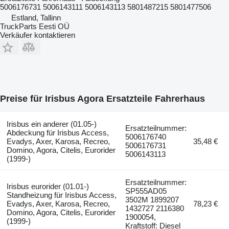
5006176731 5006143111 5006143113 5801487215 5801477506
Estland, Tallinn
TruckParts Eesti OÜ
Verkäufer kontaktieren
Preise für Irisbus Agora Ersatzteile Fahrerhaus
Irisbus ein anderer (01.05-)
Ersatzteilnummer:
Abdeckung für Irisbus Access,
5006176740
Evadys, Axer, Karosa, Recreo,
35,48 €
5006176731
Domino, Agora, Citelis, Eurorider
5006143113
(1999-)
Ersatzteilnummer:
Irisbus eurorider (01.01-)
SP555AD05
Standheizung für Irisbus Access,
3502M 1899207
Evadys, Axer, Karosa, Recreo,
78,23 €
1432727 2116380
Domino, Agora, Citelis, Eurorider
1900054,
(1999-)
Kraftstoff: Diesel