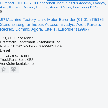
Eurorider (01.01-) R5186 Standheizung für Irisbus Access, Evadys,
Axer, Karosa, Recreo, Domino, Agora, Citelis, Eurorider (1999-)
6
JP Machine Factory Linix-Motor Eurorider (01.01-) R5186
Standheizung für Irisbus Access, Evadys, Axer, Karosa,
Recreo, Domino, Agora, Citelis, Eurorider (1999-)
173,39 €
Ohne MwSt.
Ersatzteile Fahrerhaus - Standheizung
R5186 90ZWN24-120-K 90ZWN24120K
Diesel
Estland, Tallinn
TruckParts Eesti OÜ
Verkäufer kontaktieren