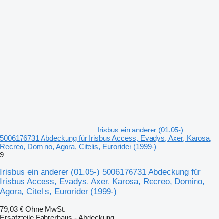
Irisbus ein anderer (01.05-)
5006176731 Abdeckung für Irisbus Access, Evadys, Axer, Karosa,
Recreo, Domino, Agora, Citelis, Eurorider (1999-)
9
Irisbus ein anderer (01.05-) 5006176731 Abdeckung für
Irisbus Access, Evadys, Axer, Karosa, Recreo, Domino,
Agora, Citelis, Eurorider (1999-)
79,03 €
Ohne MwSt.
Ersatzteile Fahrerhaus - Abdeckung