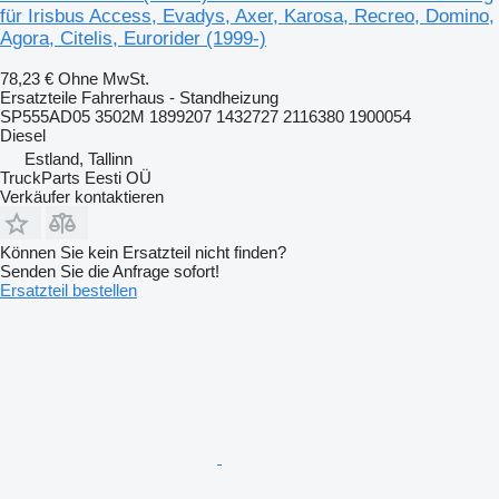
für Irisbus Access, Evadys, Axer, Karosa, Recreo, Domino,
Agora, Citelis, Eurorider (1999-)
78,23 €
Ohne MwSt.
Ersatzteile Fahrerhaus - Standheizung
SP555AD05 3502M 1899207 1432727 2116380 1900054
Diesel
Estland, Tallinn
TruckParts Eesti OÜ
Verkäufer kontaktieren
Können Sie kein Ersatzteil nicht finden?
Senden Sie die Anfrage sofort!
Ersatzteil bestellen