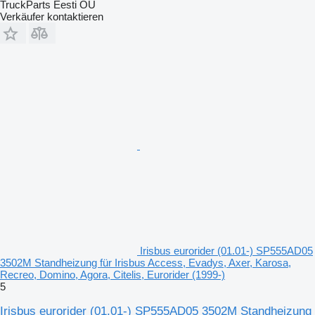
TruckParts Eesti OÜ
Verkäufer kontaktieren
Irisbus eurorider (01.01-) SP555AD05
3502M Standheizung für Irisbus Access, Evadys, Axer, Karosa,
Recreo, Domino, Agora, Citelis, Eurorider (1999-)
5
Irisbus eurorider (01.01-) SP555AD05 3502M Standheizung