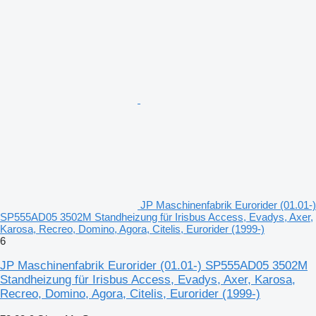
JP Maschinenfabrik Eurorider (01.01-)
SP555AD05 3502M Standheizung für Irisbus Access, Evadys, Axer,
Karosa, Recreo, Domino, Agora, Citelis, Eurorider (1999-)
6
JP Maschinenfabrik Eurorider (01.01-) SP555AD05 3502M
Standheizung für Irisbus Access, Evadys, Axer, Karosa,
Recreo, Domino, Agora, Citelis, Eurorider (1999-)