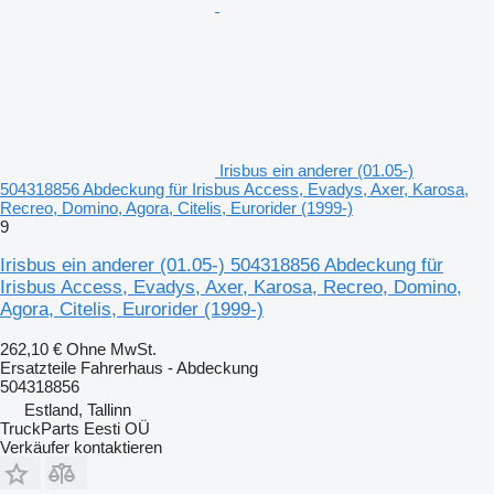
Irisbus ein anderer (01.05-)
504318856 Abdeckung für Irisbus Access, Evadys, Axer, Karosa,
Recreo, Domino, Agora, Citelis, Eurorider (1999-)
9
Irisbus ein anderer (01.05-) 504318856 Abdeckung für
Irisbus Access, Evadys, Axer, Karosa, Recreo, Domino,
Agora, Citelis, Eurorider (1999-)
262,10 €
Ohne MwSt.
Ersatzteile Fahrerhaus - Abdeckung
504318856
Estland, Tallinn
TruckParts Eesti OÜ
Verkäufer kontaktieren