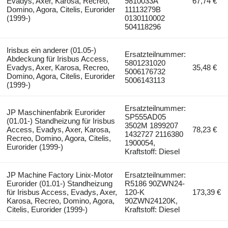
Evadys, Axer, Karosa, Recreo,
9810033A
67,74 €
Domino, Agora, Citelis, Eurorider
11113279B
(1999-)
0130110002
504118296
Irisbus ein anderer (01.05-)
Ersatzteilnummer:
Abdeckung für Irisbus Access,
5801231020
Evadys, Axer, Karosa, Recreo,
35,48 €
5006176732
Domino, Agora, Citelis, Eurorider
5006143113
(1999-)
Ersatzteilnummer:
JP Maschinenfabrik Eurorider
SP555AD05
(01.01-) Standheizung für Irisbus
3502M 1899207
Access, Evadys, Axer, Karosa,
78,23 €
1432727 2116380
Recreo, Domino, Agora, Citelis,
1900054,
Eurorider (1999-)
Kraftstoff: Diesel
JP Machine Factory Linix-Motor
Ersatzteilnummer:
Eurorider (01.01-) Standheizung
R5186 90ZWN24-
für Irisbus Access, Evadys, Axer,
120-K
173,39 €
Karosa, Recreo, Domino, Agora,
90ZWN24120K,
Citelis, Eurorider (1999-)
Kraftstoff: Diesel