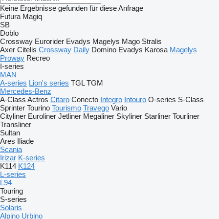
Keine Ergebnisse gefunden für diese Anfrage
Futura
Magiq
SB
Doblo
Crossway
Eurorider
Evadys
Magelys
Mago
Stralis
Axer
Citelis
Crossway
Daily
Domino
Evadys
Karosa
Magelys
Proway
Recreo
I-series
MAN
A-series
Lion's series
TGL
TGM
Mercedes-Benz
A-Class
Actros
Citaro
Conecto
Integro
Intouro
O-series
S-Class
Sprinter
Tourino
Tourismo
Travego
Vario
Cityliner
Euroliner
Jetliner
Megaliner
Skyliner
Starliner
Tourliner
Transliner
Sultan
Ares
Iliade
Scania
Irizar
K-series
K114
K124
L-series
L94
Touring
S-series
Solaris
Alpino
Urbino