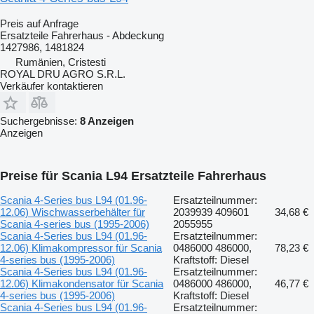
Preis auf Anfrage
Ersatzteile Fahrerhaus - Abdeckung
1427986, 1481824
Rumänien, Cristesti
ROYAL DRU AGRO S.R.L.
Verkäufer kontaktieren
Suchergebnisse:
8 Anzeigen
Anzeigen
Preise für Scania L94 Ersatzteile Fahrerhaus
Scania 4-Series bus L94 (01.96-
Ersatzteilnummer:
12.06) Wischwasserbehälter für
2039939 409601
34,68 €
Scania 4-series bus (1995-2006)
2055955
Scania 4-Series bus L94 (01.96-
Ersatzteilnummer:
12.06) Klimakompressor für Scania
0486000 486000,
78,23 €
4-series bus (1995-2006)
Kraftstoff: Diesel
Scania 4-Series bus L94 (01.96-
Ersatzteilnummer:
12.06) Klimakondensator für Scania
0486000 486000,
46,77 €
4-series bus (1995-2006)
Kraftstoff: Diesel
Scania 4-Series bus L94 (01.96-
Ersatzteilnummer: