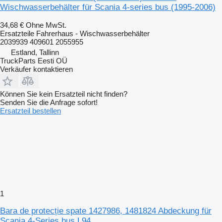
Wischwasserbehälter für Scania 4-series bus (1995-2006)
34,68 €
Ohne MwSt.
Ersatzteile Fahrerhaus - Wischwasserbehälter
2039939 409601 2055955
Estland, Tallinn
TruckParts Eesti OÜ
Verkäufer kontaktieren
Können Sie kein Ersatzteil nicht finden?
Senden Sie die Anfrage sofort!
Ersatzteil bestellen
1
Bara de protecție spate 1427986, 1481824 Abdeckung für
Scania 4-Series bus L94