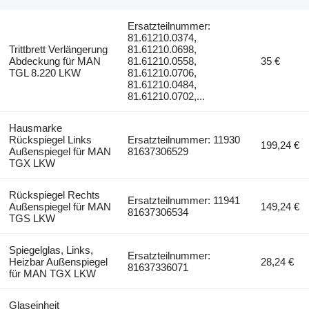
Ersatzteilnummer:
81.61210.0374,
Trittbrett Verlängerung
81.61210.0698,
Abdeckung für MAN
81.61210.0558,
35 €
TGL 8.220 LKW
81.61210.0706,
81.61210.0484,
81.61210.0702,...
Hausmarke
Rückspiegel Links
Ersatzteilnummer: 11930
199,24 €
Außenspiegel für MAN
81637306529
TGX LKW
Rückspiegel Rechts
Ersatzteilnummer: 11941
Außenspiegel für MAN
149,24 €
81637306534
TGS LKW
Spiegelglas, Links,
Ersatzteilnummer:
Heizbar Außenspiegel
28,24 €
81637336071
für MAN TGX LKW
Glaseinheit