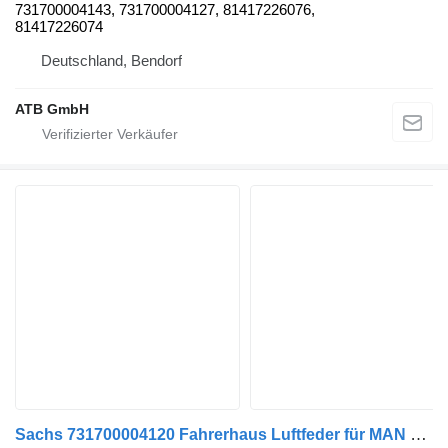
731700004143, 731700004127, 81417226076,
81417226074
Deutschland, Bendorf
ATB GmbH
Sachs 731700004120 Fahrerhaus Luftfeder für MAN TGX XXL Euro6 LKW