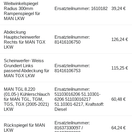
Weitwinkelspiegel
Radius 300mm
Ersatzteilnummer: 1610182
39,24 €
Rampenspiegel für
MAN LKW
Abdeckung
Hauptscheinwerfer
Ersatzteilnummer:
126,24 €
Rechts für MAN TGX
81416106750
LKW
Scheinwerfer- Weiss
Grundiert Links
Ersatzteilnummer:
115,25 €
passend Abdeckung für
81416106753
MAN TGX LKW
MAN TGL 8.220
Ersatzteilnummer:
(01.05-) Kühlerschlauch
51103016206 51.10301-
für MAN TGL, TGM,
6206 51103016217
60,48 €
TGS, TGX (2005-2021)
51.10301-6217, Kraftstoff:
LKW
Diesel
Ersatzteilnummer:
Rückspiegel für MAN
81637330097 /
64,24 €
LKW