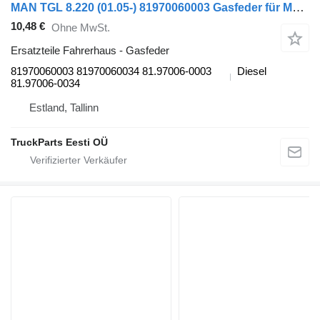
MAN TGL 8.220 (01.05-) 81970060003 Gasfeder für MAN TGL, TGM, TGS, TGX (2005-2021) LKW
10,48 €
Ohne MwSt.
Ersatzteile Fahrerhaus - Gasfeder
81970060003 81970060034 81.97006-0003
Diesel
81.97006-0034
Estland, Tallinn
TruckParts Eesti OÜ