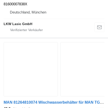
81600007838X
Deutschland, München
LKW Lasic GmbH
MAN 81264810074 Wischwasserbehälter für MAN TGL/TGM LKW