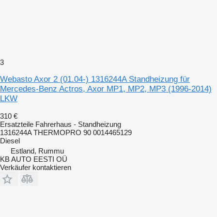
3
Webasto Axor 2 (01.04-) 1316244A Standheizung für
Mercedes-Benz Actros, Axor MP1, MP2, MP3 (1996-2014)
LKW
310 €
Ersatzteile Fahrerhaus - Standheizung
1316244A THERMOPRO 90 0014465129
Diesel
Estland, Rummu
KB AUTO EESTI OÜ
Verkäufer kontaktieren