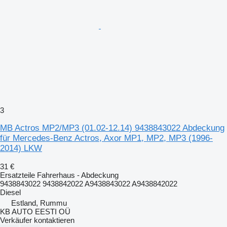
3
MB Actros MP2/MP3 (01.02-12.14) 9438843022 Abdeckung
für Mercedes-Benz Actros, Axor MP1, MP2, MP3 (1996-
2014) LKW
31 €
Ersatzteile Fahrerhaus - Abdeckung
9438843022 9438842022 A9438843022 A9438842022
Diesel
Estland, Rummu
KB AUTO EESTI OÜ
Verkäufer kontaktieren