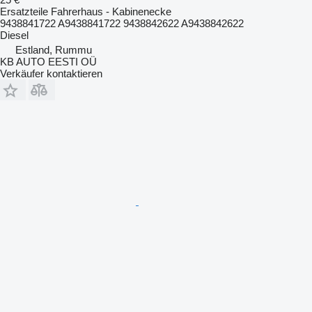
Ersatzteile Fahrerhaus - Kabinenecke
9438841722 A9438841722 9438842622 A9438842622
Diesel
Estland, Rummu
KB AUTO EESTI OÜ
Verkäufer kontaktieren