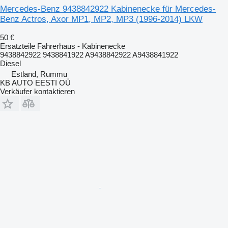
Mercedes-Benz 9438842922 Kabinenecke für Mercedes-
Benz Actros, Axor MP1, MP2, MP3 (1996-2014) LKW
50 €
Ersatzteile Fahrerhaus - Kabinenecke
9438842922 9438841922 A9438842922 A9438841922
Diesel
Estland, Rummu
KB AUTO EESTI OÜ
Verkäufer kontaktieren