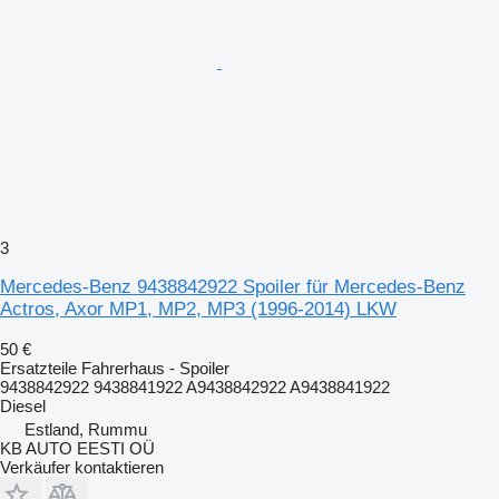
3
Mercedes-Benz 9438842922 Spoiler für Mercedes-Benz
Actros, Axor MP1, MP2, MP3 (1996-2014) LKW
50 €
Ersatzteile Fahrerhaus - Spoiler
9438842922 9438841922 A9438842922 A9438841922
Diesel
Estland, Rummu
KB AUTO EESTI OÜ
Verkäufer kontaktieren