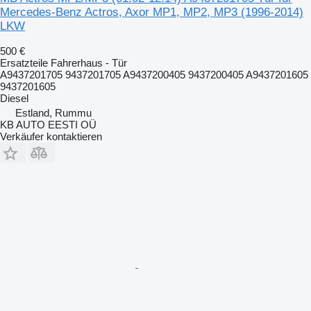
Mercedes-Benz Actros, Axor MP1, MP2, MP3 (1996-2014)
LKW
500 €
Ersatzteile Fahrerhaus - Tür
A9437201705 9437201705 A9437200405 9437200405 A9437201605
9437201605
Diesel
Estland, Rummu
KB AUTO EESTI OÜ
Verkäufer kontaktieren