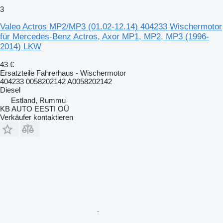
3
Valeo Actros MP2/MP3 (01.02-12.14) 404233 Wischermotor
für Mercedes-Benz Actros, Axor MP1, MP2, MP3 (1996-
2014) LKW
43 €
Ersatzteile Fahrerhaus - Wischermotor
404233 0058202142 A0058202142
Diesel
Estland, Rummu
KB AUTO EESTI OÜ
Verkäufer kontaktieren