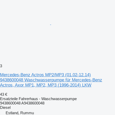
3
Mercedes-Benz Actros MP2/MP3 (01.02-12.14)
9438600048 Waschwasserpumpe für Mercedes-Benz
Actros, Axor MP1, MP2, MP3 (1996-2014) LKW
43 €
Ersatzteile Fahrerhaus - Waschwasserpumpe
9438600048 A9438600048
Diesel
Estland, Rummu