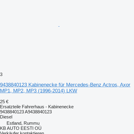
3
9438840123 Kabinenecke für Mercedes-Benz Actros, Axor
MP1, MP2, MP3 (1996-2014) LKW
25 €
Ersatzteile Fahrerhaus - Kabinenecke
9438840123 A9438840123
Diesel
Estland, Rummu
KB AUTO EESTI OÜ
Verkäufer kontaktieren