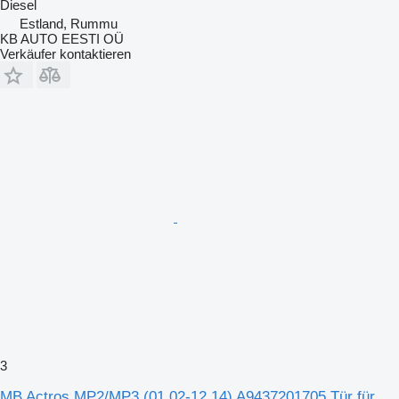
Diesel
Estland, Rummu
KB AUTO EESTI OÜ
Verkäufer kontaktieren
3
MB Actros MP2/MP3 (01.02-12.14) A9437201705 Tür für