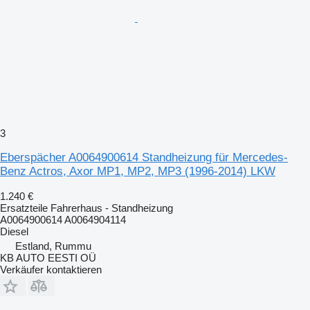
3
Eberspächer A0064900614 Standheizung für Mercedes-
Benz Actros, Axor MP1, MP2, MP3 (1996-2014) LKW
1.240 €
Ersatzteile Fahrerhaus - Standheizung
A0064900614 A0064904114
Diesel
Estland, Rummu
KB AUTO EESTI OÜ
Verkäufer kontaktieren