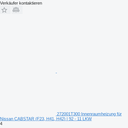
Verkäufer kontaktieren
272001T300 Innenraumheizung für
Nissan CABSTAR (F23, H41, H42) | 92 - 11 LKW
4