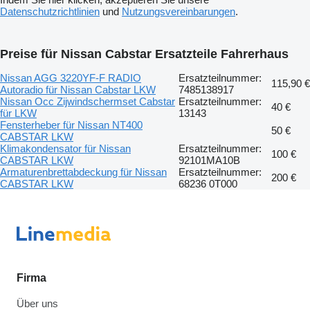
Datenschutzrichtlinien
und
Nutzungsvereinbarungen
.
Preise für Nissan Cabstar Ersatzteile Fahrerhaus
Nissan AGG 3220YF-F RADIO
Ersatzteilnummer:
115,90 €
Autoradio für Nissan Cabstar LKW
7485138917
Nissan Occ Zijwindschermset Cabstar
Ersatzteilnummer:
40 €
für LKW
13143
Fensterheber für Nissan NT400
50 €
CABSTAR LKW
Klimakondensator für Nissan
Ersatzteilnummer:
100 €
CABSTAR LKW
92101MA10B
Armaturenbrettabdeckung für Nissan
Ersatzteilnummer:
200 €
CABSTAR LKW
68236 0T000
Firma
Über uns