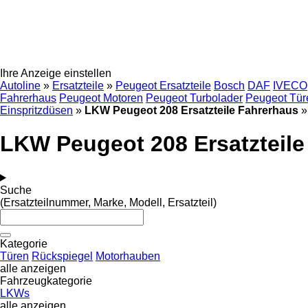
Ihre Anzeige einstellen
Autoline
»
Ersatzteile
»
Peugeot Ersatzteile
Bosch
DAF
IVECO
Fahrerhaus
Peugeot Motoren
Peugeot Turbolader
Peugeot Tür
Einspritzdüsen
»
LKW Peugeot 208 Ersatzteile Fahrerhaus
»
LKW Peugeot 208 Ersatzteile
Suche
(Ersatzteilnummer, Marke, Modell, Ersatzteil)
Kategorie
Türen
Rückspiegel
Motorhauben
alle anzeigen
Fahrzeugkategorie
LKWs
alle anzeigen