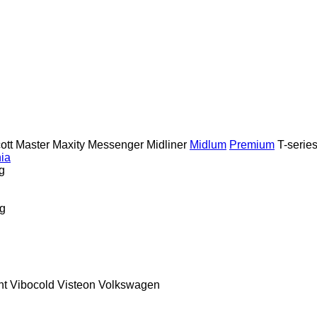
ott
Master
Maxity
Messenger
Midliner
Midlum
Premium
T-serie
ia
g
g
nt
Vibocold
Visteon
Volkswagen