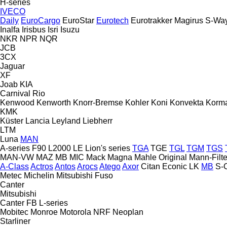
H-series
IVECO
Daily
EuroCargo
EuroStar
Eurotech
Eurotrakker
Magirus
S-Wa
Inalfa
Irisbus
Isri
Isuzu
NKR
NPR
NQR
JCB
3CX
Jaguar
XF
Joab
KIA
Carnival
Rio
Kenwood
Kenworth
Knorr-Bremse
Kohler
Koni
Konvekta
Korm
KMK
Küster
Lancia
Leyland
Liebherr
LTM
Luna
MAN
A-series
F90
L2000
LE
Lion's series
TGA
TGE
TGL
TGM
TGS
MAN-VW
MAZ
MB
MIC
Mack
Magna
Mahle Original
Mann-Filte
A-Class
Actros
Antos
Arocs
Atego
Axor
Citan
Econic
LK
MB
S-
Metec
Michelin
Mitsubishi Fuso
Canter
Mitsubishi
Canter
FB
L-series
Mobitec
Monroe
Motorola
NRF
Neoplan
Starliner