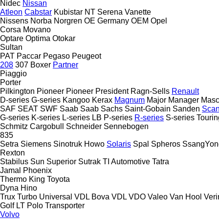
Nidec
Nissan
Atleon
Cabstar
Kubistar
NT
Serena
Vanette
Nissens
Norba
Norgren
OE Germany
OEM
Opel
Corsa
Movano
Optare
Optima
Otokar
Sultan
PAT
Paccar
Pegaso
Peugeot
208
307
Boxer
Partner
Piaggio
Porter
Pilkington
Pioneer
Pioneer
President
Ragn-Sells
Renault
D-series
G-series
Kangoo
Kerax
Magnum
Major
Manager
Masc
SAF
SEAT
SWF
Saab
Saab
Sachs
Saint-Gobain
Sanden
Scan
G-series
K-series
L-series
LB
P-series
R-series
S-series
Tourin
Schmitz Cargobull
Schneider
Sennebogen
835
Setra
Siemens
Sinotruk Howo
Solaris
Spal
Spheros
SsangYon
Rexton
Stabilus
Sun
Superior
Sutrak
TI Automotive
Tatra
Jamal
Phoenix
Thermo King
Toyota
Dyna
Hino
Trux
Turbo
Universal
VDL Bova
VDL
VDO
Valeo
Van Hool
Veri
Golf
LT
Polo
Transporter
Volvo