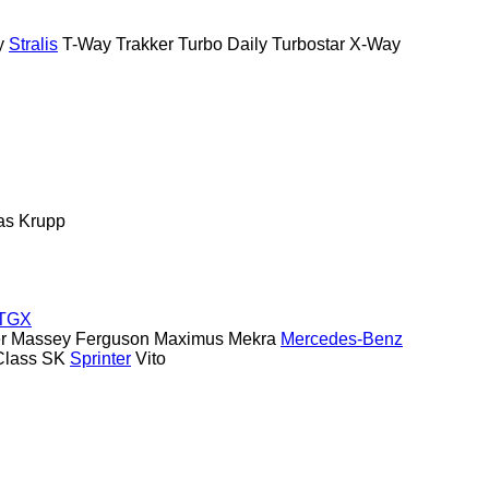
y
Stralis
T-Way
Trakker
Turbo Daily
Turbostar
X-Way
as
Krupp
TGX
r
Massey Ferguson
Maximus
Mekra
Mercedes-Benz
Class
SK
Sprinter
Vito