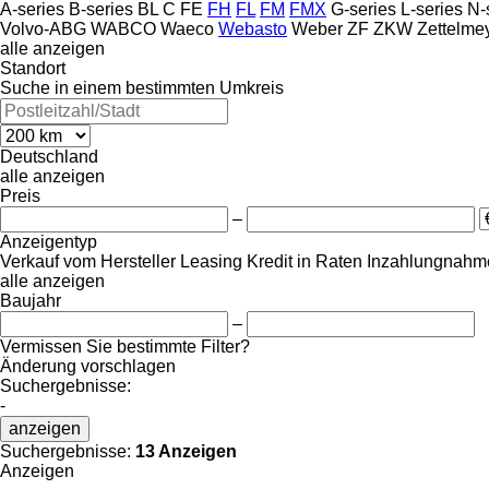
A-series
B-series
BL
C
FE
FH
FL
FM
FMX
G-series
L-series
N-
Volvo-ABG
WABCO
Waeco
Webasto
Weber
ZF
ZKW
Zettelme
alle anzeigen
Standort
Suche in einem bestimmten Umkreis
Deutschland
alle anzeigen
Preis
–
Anzeigentyp
Verkauf
vom Hersteller
Leasing
Kredit
in Raten
Inzahlungnahme
alle anzeigen
Baujahr
–
Vermissen Sie bestimmte Filter?
Änderung vorschlagen
Suchergebnisse:
-
anzeigen
Suchergebnisse:
13 Anzeigen
Anzeigen