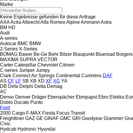
Marke
Keine Ergebnisse gefunden für diese Anfrage
AXA
Actia
Albrecht
Alfa Romeo
Alpine
Ammann
Astra
BM
HD
Audi
A-series
Autocar
BMC
BMW
2-Series
X-Series
BOMAG
Bawer
Be-Ge
Behr
Bitzer
Blaupunkt
Blueroad
Borgers
MAXIMA
SUPRA
VECTOR
Carter
Caterpillar
Chevrolet
Citroen
C-series
Jumper
Jumpy
Clark
Connect Air Springs
Continental
Cummins
DAF
AS
CF
LF
SB
XB
XD
XF
XG
YA
DB
Defa
Delphi
Delta
Demag
AC
Denso
Denver
Dräger
Eberspächer
Ebmpapst
Ebro
Elektra
Eur
Doblo
Ducato
Punto
Ford
2000
Cargo
F-MAX
Fiesta
Focus
Transit
Freightliner
GAZ
GE
GINAF
GMC
GRI
Goodyear
Grammer
Gru
Civic
Hydcab
Hydronic
Hyundai