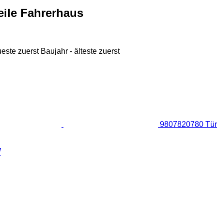
eile Fahrerhaus
ueste zuerst
Baujahr - älteste zuerst
9807820780 Tür 
W